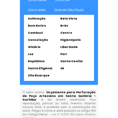
Zona Leste
Grande São Paulo
Aclimação
Bela Vista
Bom Retiro
Brás
Cambuci
Centro
Consolação
Higienópolis
Glicério
Liberdade
Luz
Pari
República
Santa Cecília
Santa Efigênia
Sé
Vila Buarque
O texto acima "
Orçamento para Perfuração
de Poço Artesiano em Santa Quitéria -
Curitiba
" é de direito reservado. Sua
reprodução, parcial ou total, mesmo citando
nossos links, é proibida sem a autorização do
autor. Plágio é crime e está previsto no artigo 184
do Código Penal. –
Lei n° 9.610-98 sobre direitos