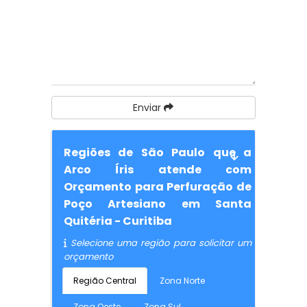
Enviar
Regiões de São Paulo que a
Arco Íris atende com
Orçamento para Perfuração de
Poço Artesiano em Santa
Quitéria - Curitiba
Selecione uma região para solicitar um
orçamento
Região Central
Zona Norte
Zona Oeste
Zona Sul