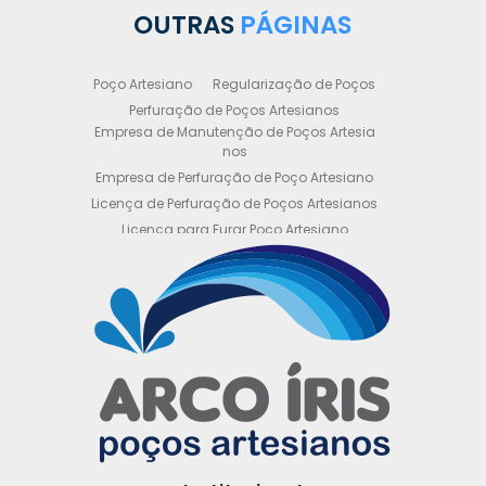
OUTRAS
PÁGINAS
Poço Artesiano
Regularização de Poços
Perfuração de Poços Artesianos
Empresa de Manutenção de Poços Artesia
nos
Empresa de Perfuração de Poço Artesiano
Licença de Perfuração de Poços Artesianos
Licença para Furar Poço Artesiano
Licença para Perfuração de Poço Artesiano
Licença para Poço Semi Artesiano
Manutenção de Poço Semi Artesiano
Manutenção Preventiva de Poços Artesiano
s
Obtenha sua Licença de Perfuração de Poç
o Artesiano
Orçamento de Poço Semi Artesiano
Orçamento para Perfuração de Poço Artesi
ano
Outorga DAEE para Poço Artesiano