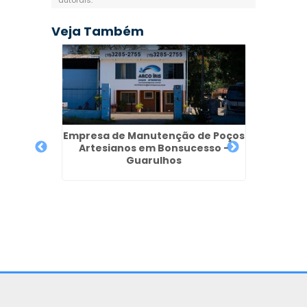
autorais
.
Veja Também
Empresa de Manutenção de Poços
Artesianos em Bonsucesso -
Guarulhos
de Poço
Poço A
arulhos