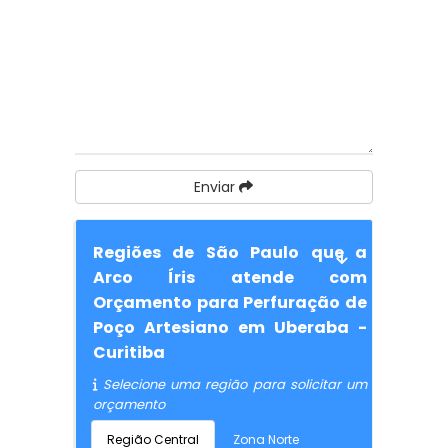
Enviar
Regiões de São Paulo que a
Arco Íris atende com
Orçamento para Perfuração de
Poço Artesiano em Uberaba -
Curitiba
Selecione uma região para solicitar um
orçamento
Região Central
Zona Norte