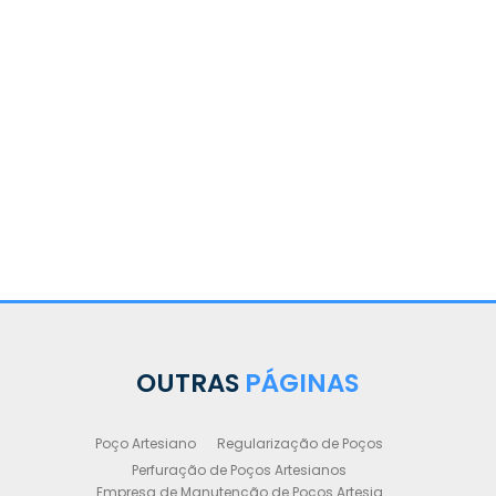
Legali
OUTRAS
PÁGINAS
Poço Artesiano
Regularização de Poços
Perfuração de Poços Artesianos
Empresa de Manutenção de Poços Artesia