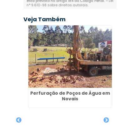
está previsto no artigo 184 do Código Penal. –
Lei
n° 9.610-98 sobre direitos autorais
.
Veja Também
iano na
Perfuração de Poços de Água em
a
Novais