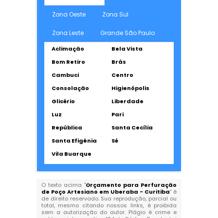
Zona Oeste
Zona Sul
Zona Leste
Grande São Paulo
Aclimação
Bela Vista
Bom Retiro
Brás
Cambuci
Centro
Consolação
Higienópolis
Glicério
Liberdade
Luz
Pari
República
Santa Cecília
Santa Efigênia
Sé
Vila Buarque
O texto acima "
Orçamento para Perfuração
de Poço Artesiano em Uberaba - Curitiba
" é
de direito reservado. Sua reprodução, parcial ou
total, mesmo citando nossos links, é proibida
sem a autorização do autor. Plágio é crime e