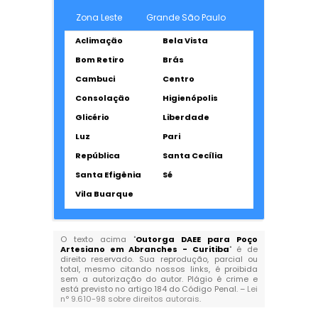
Zona Leste
Grande São Paulo
Aclimação
Bela Vista
Bom Retiro
Brás
Cambuci
Centro
Consolação
Higienópolis
Glicério
Liberdade
Luz
Pari
República
Santa Cecília
Santa Efigênia
Sé
Vila Buarque
O texto acima "
Outorga DAEE para Poço
Artesiano em Abranches - Curitiba
" é de
direito reservado. Sua reprodução, parcial ou
total, mesmo citando nossos links, é proibida
sem a autorização do autor. Plágio é crime e
está previsto no artigo 184 do Código Penal. –
Lei
n° 9.610-98 sobre direitos autorais
.