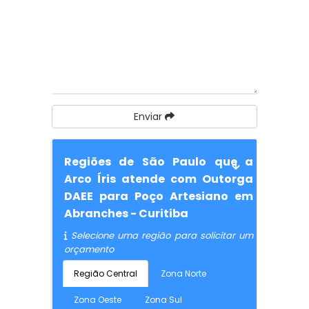
Enviar
Regiões de São Paulo que a
Arco Íris atende com Outorga
DAEE para Poço Artesiano em
Abranches - Curitiba
Selecione uma região para solicitar um
orçamento
Região Central
Zona Norte
Zona Oeste
Zona Sul