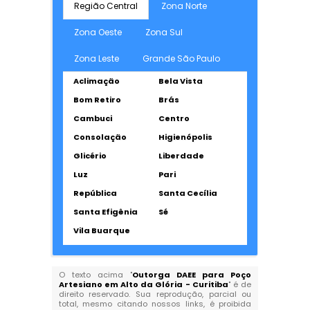
Região Central
Zona Norte
Zona Oeste
Zona Sul
Zona Leste
Grande São Paulo
Aclimação
Bela Vista
Bom Retiro
Brás
Cambuci
Centro
Consolação
Higienópolis
Glicério
Liberdade
Luz
Pari
República
Santa Cecília
Santa Efigênia
Sé
Vila Buarque
O texto acima "
Outorga DAEE para Poço
Artesiano em Alto da Glória - Curitiba
" é de
direito reservado. Sua reprodução, parcial ou
total, mesmo citando nossos links, é proibida