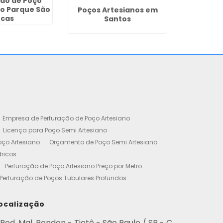
ão de Poço
no Parque São
Poços Artesianos em
Outorgas
ucas
Santos
Poços A
Empresa de Perfuração de Poço Artesiano
Licença para Poço Semi Artesiano
oço Artesiano
Orçamento de Poço Semi Artesiano
dricos
Perfuração de Poço Artesiano Preço por Metro
Perfuração de Poços Tubulares Profundos
cença Ambiental
Poço Artesiano Residencial Preço
etro de Perfuração de Poço Artesiano
ocalização
iano
Empresa de Perfuração de Poços
Rod. Mal. Rondon - Tietê - São Paulo / SP - C