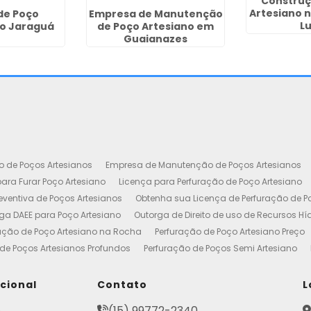
Construç
Artesiano 
de Poço
Empresa de Manutenção
L
no Jaraguá
de Poço Artesiano em
Guaianazes
o de Poços Artesianos
Empresa de Manutenção de Poços Artesianos
ara Furar Poço Artesiano
Licença para Perfuração de Poço Artesiano
ventiva de Poços Artesianos
Obtenha sua Licença de Perfuração de P
ga DAEE para Poço Artesiano
Outorga de Direito de uso de Recursos Hí
ação de Poço Artesiano na Rocha
Perfuração de Poço Artesiano Preço
de Poços Artesianos Profundos
Perfuração de Poços Semi Artesiano
esiano 100 Metros
Poço Artesiano Custo por Metro
Poço Artesiano Li
utenção
Projeto de Perfuração de Poços Artesianos
Quanto Custa o M
ucional
Contato
L
to de Outorga de Direito de uso das Águas
Construção de Poço Artes
e
(15) 99772-2340