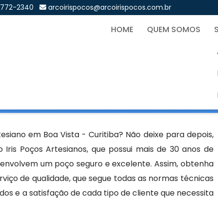
9772-2340
arcoirispocos@arcoirispocos.com.br
HOME
QUEM SOMOS
o Artesiano em Boa Vista -
Sol
ano em Boa Vista - Curitiba
esiano em Boa Vista - Curitiba? Não deixe para depois,
ris Poços Artesianos, que possui mais de 30 anos de
e envolvem um poço seguro e excelente. Assim, obtenha
iço de qualidade, que segue todas as normas técnicas
dos e a satisfação de cada tipo de cliente que necessita