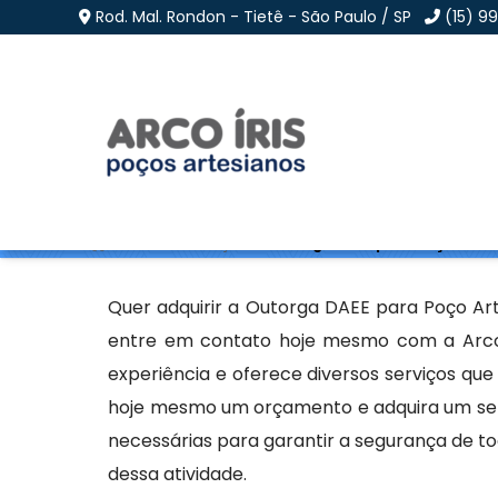
Rod. Mal. Rondon - Tietê - São Paulo / SP
(15) 9
Outorga DAEE para Poç
Home
»
Informações
»
Outorga DAEE para Poço Artesi
Quer adquirir a Outorga DAEE para Poço Art
entre em contato hoje mesmo com a Arco I
experiência e oferece diversos serviços qu
hoje mesmo um orçamento e adquira um serv
necessárias para garantir a segurança de to
dessa atividade.