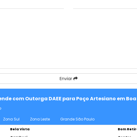
Enviar
atende com Outorga DAEE para Poço Artesiano em Boa 
o
Zona Sul
Zona Leste
Grande São Paulo
Bela Vista
Bom Retir