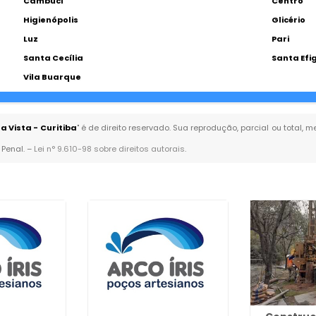
Cambuci
Centro
Higienópolis
Glicério
Luz
Pari
Santa Cecília
Santa Efi
Vila Buarque
 Vista - Curitiba
" é de direito reservado. Sua reprodução, parcial ou total,
 Penal. –
Lei n° 9.610-98 sobre direitos autorais
.