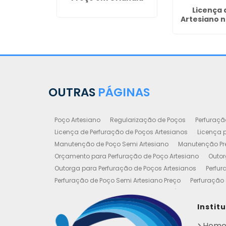
o Valor em
Licença 
Artesiano 
OUTRAS
PÁGINAS
Poço Artesiano
Regularização de Poços
Perfuraçã
Licença de Perfuração de Poços Artesianos
Licença p
Manutenção de Poço Semi Artesiano
Manutenção Pre
Orçamento para Perfuração de Poço Artesiano
Outor
Outorga para Perfuração de Poços Artesianos
Perfur
Perfuração de Poço Semi Artesiano Preço
Perfuração 
Perfuração e Construção de Poços de Água
Poço Art
Poço Artesiano Valor Metro
Poço Semi Artesiano Man
Instit
Outorgas e Licenças de Poços Artesianos
Requerimen
Hom