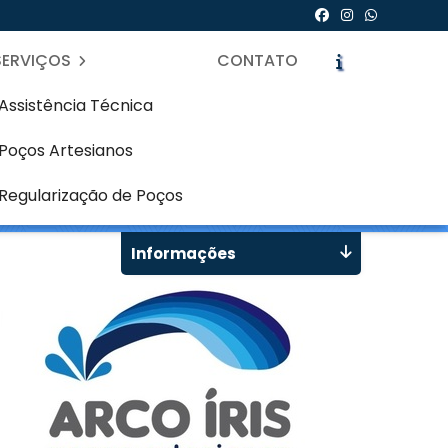
SERVIÇOS
CONTATO
Assistência Técnica
Poços Artesianos
 Curitiba
icite um Orçamento
Chame no WhatsApp
Regularização de Poços
Informações