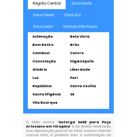
Região Central
Zona Norte
Zona Oeste
Zona Sul
Zona Leste
Grande São Paulo
Aclimação
Bela Vista
Bom Retiro
Brás
Cambuci
Centro
Consolação
Higienópolis
Glicério
Liberdade
Luz
Pari
República
Santa Cecília
Santa Efigênia
Sé
Vila Buarque
O texto acima "
Outorga DAEE para Poço
Artesiano em Itirapina
" é de direito reservado.
Sua reprodução, parcial ou total, mesmo citando
nossos links, é proibida sem a autorização do