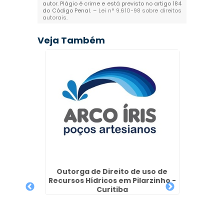
autor. Plágio é crime e está previsto no artigo 184
do Código Penal. –
Lei n° 9.610-98 sobre direitos
autorais
.
Veja Também
Semi
Poço T
in
Outorga de Direito de uso de
Recursos Hídricos em Pilarzinho -
Curitiba