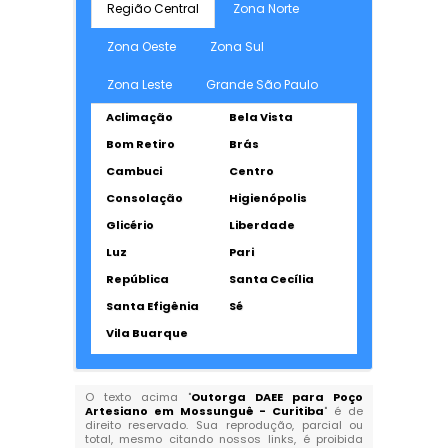
Região Central
Zona Norte
Zona Oeste
Zona Sul
Zona Leste
Grande São Paulo
Aclimação
Bela Vista
Bom Retiro
Brás
Cambuci
Centro
Consolação
Higienópolis
Glicério
Liberdade
Luz
Pari
República
Santa Cecília
Santa Efigênia
Sé
Vila Buarque
O texto acima "
Outorga DAEE para Poço
Artesiano em Mossunguê - Curitiba
" é de
direito reservado. Sua reprodução, parcial ou
total, mesmo citando nossos links, é proibida