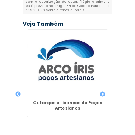
sem a autorização do autor. Plágio é crime e
está previsto no artigo 184 do Código Penal. –
Lei
n° 9.610-98 sobre direitos autorais
.
Veja Também
 de
Outorgas e Licenças de Poços
Empre
iano em
Artesianos