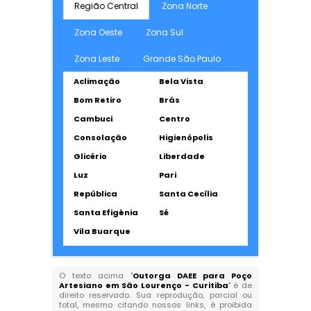
Região Central
Zona Norte
Zona Oeste
Zona Sul
Zona Leste
Grande São Paulo
Aclimação
Bela Vista
Bom Retiro
Brás
Cambuci
Centro
Consolação
Higienópolis
Glicério
Liberdade
Luz
Pari
República
Santa Cecília
Santa Efigênia
Sé
Vila Buarque
O texto acima "
Outorga DAEE para Poço
Artesiano em São Lourenço - Curitiba
" é de
direito reservado. Sua reprodução, parcial ou
total, mesmo citando nossos links, é proibida