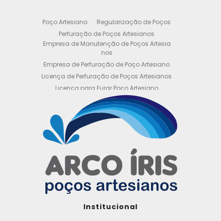
Poço Artesiano
Regularização de Poços
Perfuração de Poços Artesianos
Empresa de Manutenção de Poços Artesia
nos
Empresa de Perfuração de Poço Artesiano
Licença de Perfuração de Poços Artesianos
Licença para Furar Poço Artesiano
Licença para Perfuração de Poço Artesiano
Licença para Poço Semi Artesiano
Manutenção de Poço Semi Artesiano
Manutenção Preventiva de Poços Artesiano
s
Obtenha sua Licença de Perfuração de Poç
o Artesiano
Orçamento de Poço Semi Artesiano
Orçamento para Perfuração de Poço Artesi
ano
Outorga DAEE para Poço Artesiano
Institucional
Outorga de Direito de uso de Recursos Hídri