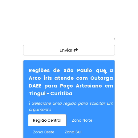
Enviar
Regiões de São Paulo que a
Arco Íris atende com Outorga
DAEE para Poço Artesiano em
Tingui - Curitiba
Selecione uma região para solicitar um
orçamento
Região Central
Zona Norte
Zona Oeste
Zona Sul