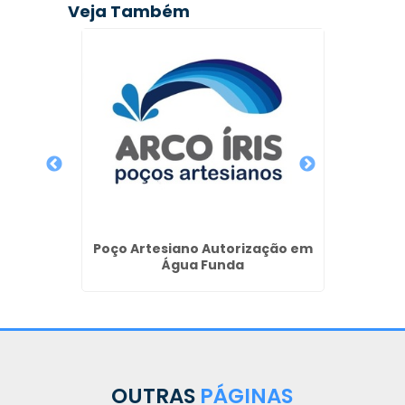
Veja Também
Empre
 de
Poço Artesiano Autorização em
iano em
Água Funda
OUTRAS
PÁGINAS