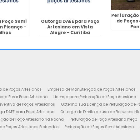
Perfuração
de Poços
a Poço Semi
Outorga DAEE para Poço
Pen
m Picanço -
Artesiano em Vista
lhos
Alegre - Curitiba
o de Poços Artesianos
Empresa de Manutenção de Poços Artesianos
ara Furar Poço Artesiano
Licença para Perfuração de Poço Artesiano
ventiva de Poços Artesianos
Obtenha sua Licença de Perfuração de P
ga DAEE para Poço Artesiano
Outorga de Direito de uso de Recursos Hí
ação de Poço Artesiano na Rocha
Perfuração de Poço Artesiano Preço
de Poços Artesianos Profundos
Perfuração de Poços Semi Artesiano
esiano 100 Metros
Poço Artesiano Custo por Metro
Poço Artesiano Li