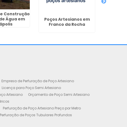
 e Construção
 de Água em
Poços Artesianos em
Poço
ápolis
Franco da Rocha
Residen
Empresa de Perfuração de Poço Artesiano
Licença para Poço Semi Artesiano
oço Artesiano
Orçamento de Poço Semi Artesiano
dricos
Perfuração de Poço Artesiano Preço por Metro
Perfuração de Poços Tubulares Profundos
cença Ambiental
Poço Artesiano Residencial Preço