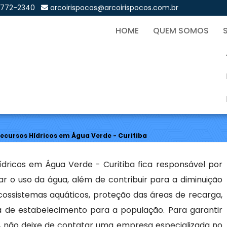
9772-2340
arcoirispocos@arcoirispocos.com.br
HOME
QUEM SOMOS
 uso de Recursos Hídricos 
Sol
Recursos Hídricos em Água Verde - Curitiba
ídricos em Água Verde - Curitiba fica responsável por
ar o uso da água, além de contribuir para a diminuição
ossistemas aquáticos, proteção das áreas de recarga,
 de estabelecimento para a população. Para garantir
a, não deixe de contatar uma empresa especializada no