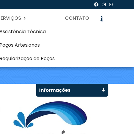
SERVIÇOS
CONTATO
Assistência Técnica
Poços Artesianos
em Água Verde -
Regularização de Poços
icite um Orçamento
Chame no WhatsApp
Informações