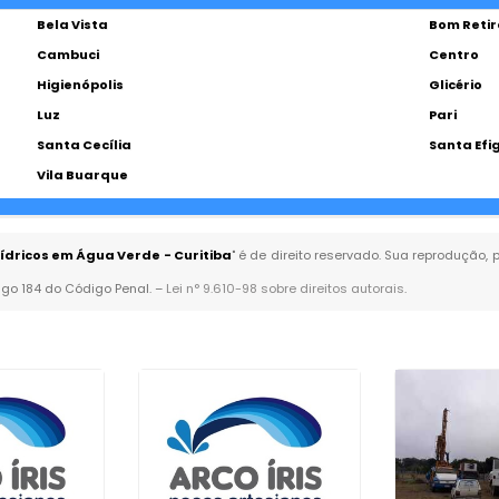
Bela Vista
Bom Retir
Cambuci
Centro
Higienópolis
Glicério
Luz
Pari
Santa Cecília
Santa Efi
Vila Buarque
ídricos em Água Verde - Curitiba
" é de direito reservado. Sua reprodução, 
tigo 184 do Código Penal. –
Lei n° 9.610-98 sobre direitos autorais
.