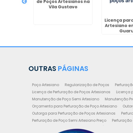
de Poços Artesianos na
Vila Gustavo
de Poços
fundos em
Licença par
 Sul
Artesiano e
Guaru
OUTRAS
PÁGINAS
Poço Artesiano
Regularização de Poços
Perfuraçã
Licença de Perfuração de Poços Artesianos
Licença p
Manutenção de Poço Semi Artesiano
Manutenção Pre
Orçamento para Perfuração de Poço Artesiano
Outor
Outorga para Perfuração de Poços Artesianos
Perfur
Perfuração de Poço Semi Artesiano Preço
Perfuração 
Perfuração e Construção de Poços de Água
Poço Art