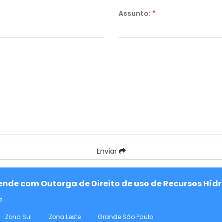
Assunto:
*
Enviar
tende com Outorga de Direito de uso de Recursos Híd
o
Zona Sul
Zona Leste
Grande São Paulo