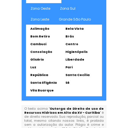
Zona Oeste
Zona Sul
Zona Leste
Grande São Paulo
Aclimação
Bela Vista
Bom Retiro
Brás
Cambuci
Centro
Consolação
Higienópolis
Glicério
Liberdade
Luz
Pari
República
Santa Cecília
Santa Efigênia
Sé
Vila Buarque
O texto acima "
Outorga de Direito de uso de
Recursos Hídricos em Alto da XV - Curitiba
" é
de direito reservado. Sua reprodução, parcial ou
total, mesmo citando nossos links, é proibida
sem a autorização do autor. Plágio é crime e