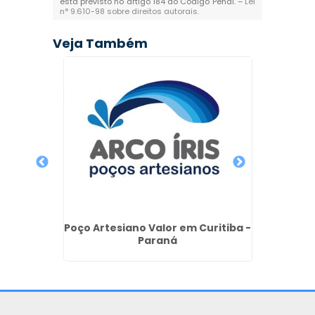
está previsto no artigo 184 do Código Penal. –
Lei
n° 9.610-98 sobre direitos autorais
.
Veja Também
iano em
Perfu
Poço Artesiano Valor em Curitiba -
Paraná