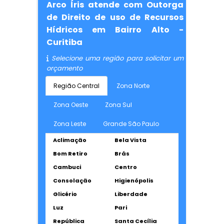
Arco Íris atende com Outorga
de Direito de uso de Recursos
Hídricos em Bairro Alto -
Curitiba
Selecione uma região para solicitar um
orçamento
Região Central
Zona Norte
Zona Oeste
Zona Sul
Zona Leste
Grande São Paulo
Aclimação
Bela Vista
Bom Retiro
Brás
Cambuci
Centro
Consolação
Higienópolis
Glicério
Liberdade
Luz
Pari
República
Santa Cecília