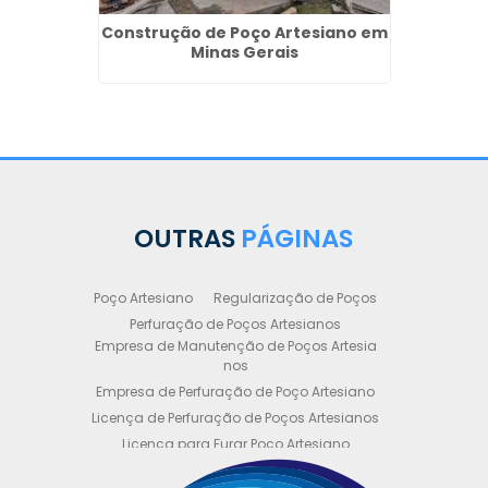
Construção de Poço Artesiano em
Minas Gerais
 Metro
Empres
Art
OUTRAS
PÁGINAS
Poço Artesiano
Regularização de Poços
Perfuração de Poços Artesianos
Empresa de Manutenção de Poços Artesia
nos
Empresa de Perfuração de Poço Artesiano
Licença de Perfuração de Poços Artesianos
Licença para Furar Poço Artesiano
Licença para Perfuração de Poço Artesiano