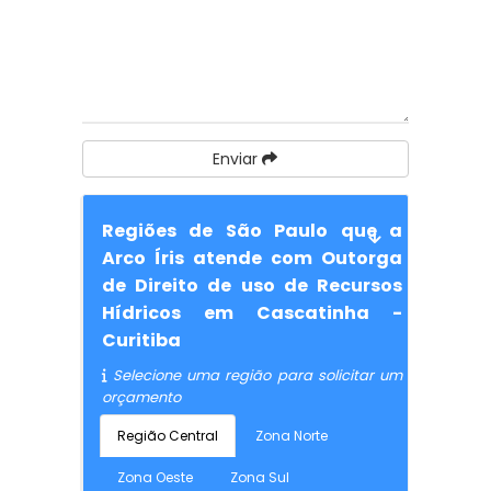
Enviar
Regiões de São Paulo que a
Arco Íris atende com Outorga
de Direito de uso de Recursos
Hídricos em Cascatinha -
Curitiba
Selecione uma região para solicitar um
orçamento
Região Central
Zona Norte
Zona Oeste
Zona Sul