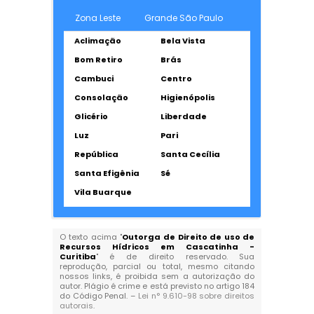
Zona Leste
Grande São Paulo
Aclimação
Bela Vista
Bom Retiro
Brás
Cambuci
Centro
Consolação
Higienópolis
Glicério
Liberdade
Luz
Pari
República
Santa Cecília
Santa Efigênia
Sé
Vila Buarque
O texto acima "
Outorga de Direito de uso de
Recursos Hídricos em Cascatinha -
Curitiba
" é de direito reservado. Sua
reprodução, parcial ou total, mesmo citando
nossos links, é proibida sem a autorização do
autor. Plágio é crime e está previsto no artigo 184
do Código Penal. –
Lei n° 9.610-98 sobre direitos
autorais
.