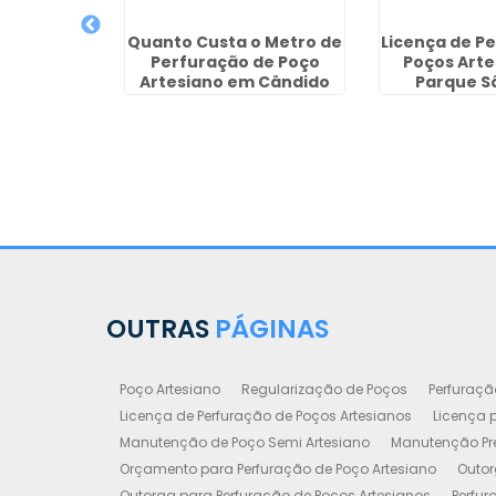
Quanto Custa o Metro de
Licença de P
Perfuração de Poço
Poços Arte
Artesiano em Cândido
Parque S
Mota
OUTRAS
PÁGINAS
Poço Artesiano
Regularização de Poços
Perfuraçã
Licença de Perfuração de Poços Artesianos
Licença p
Manutenção de Poço Semi Artesiano
Manutenção Pre
Orçamento para Perfuração de Poço Artesiano
Outor
Outorga para Perfuração de Poços Artesianos
Perfur