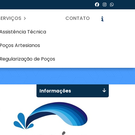
SERVIÇOS
CONTATO
Assistência Técnica
Poços Artesianos
m Prado Velho -
Regularização de Poços
icite um Orçamento
Chame no WhatsApp
Informações