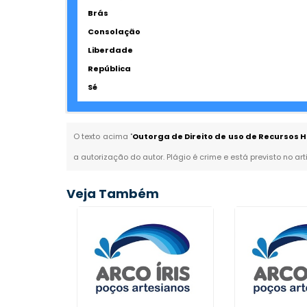
Brás
Consolação
Liberdade
República
Sé
O texto acima "
Outorga de Direito de uso de Recursos H
a autorização do autor. Plágio é crime e está previsto no ar
Veja Também
erfuração
a Saúde