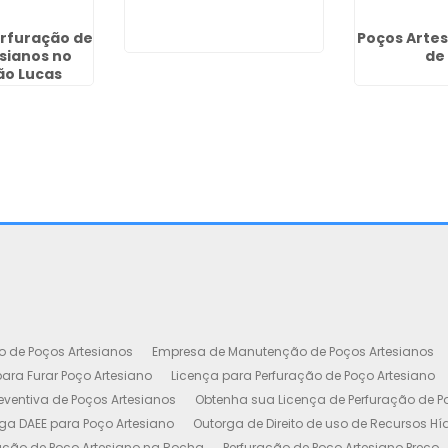
Guarulhos
erfuração de
Poços Artes
sianos no
de
ão Lucas
o de Poços Artesianos
Empresa de Manutenção de Poços Artesianos
ara Furar Poço Artesiano
Licença para Perfuração de Poço Artesiano
ventiva de Poços Artesianos
Obtenha sua Licença de Perfuração de P
ga DAEE para Poço Artesiano
Outorga de Direito de uso de Recursos Hí
ação de Poço Artesiano na Rocha
Perfuração de Poço Artesiano Preço