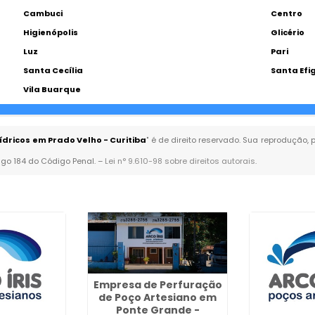
Cambuci
Centro
Higienópolis
Glicério
Luz
Pari
Santa Cecília
Santa Efi
Vila Buarque
ídricos em Prado Velho - Curitiba
" é de direito reservado. Sua reprodução, 
tigo 184 do Código Penal. –
Lei n° 9.610-98 sobre direitos autorais
.
Empresa de Perfuração
de Poço Artesiano em
Ponte Grande -