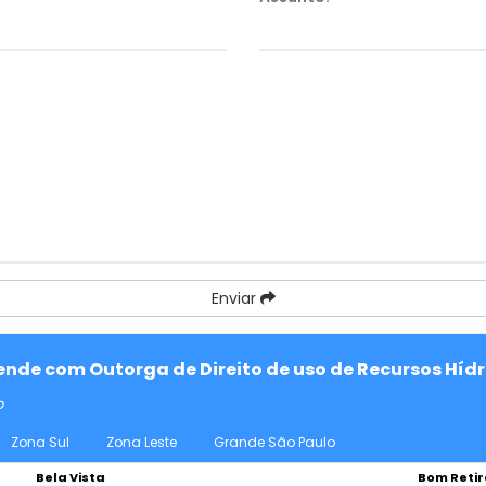
Enviar
tende com Outorga de Direito de uso de Recursos Hídr
o
Zona Sul
Zona Leste
Grande São Paulo
Bela Vista
Bom Retir