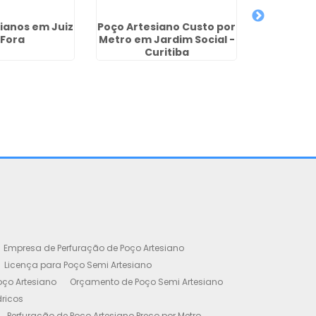
ianos em Juiz
Poço Artesiano Custo por
Orçam
 Fora
Metro em Jardim Social -
Perfur
Curitiba
Artesia
Empresa de Perfuração de Poço Artesiano
Licença para Poço Semi Artesiano
oço Artesiano
Orçamento de Poço Semi Artesiano
dricos
Perfuração de Poço Artesiano Preço por Metro