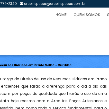
9772-2340
arcoirispocos@arcoirispocos.com.br
HOME
QUEM SOMOS
 uso de Recursos Hídricos e
Sol
Recursos Hídricos em Prado Velho - Curitiba
utorga de Direito de uso de Recursos Hídricos em Prado
 eficientes que farão a diferença para o dia a dia das
uscam por poços de qualidade que trarão o uso de uma
ntato hoje mesmo com a Arco Iris Poços Artesianos e
sária, bem como todo o serviço fundamental para o