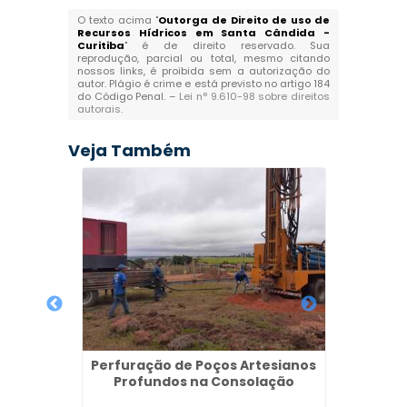
O texto acima "
Outorga de Direito de uso de
Recursos Hídricos em Santa Cândida -
Curitiba
" é de direito reservado. Sua
reprodução, parcial ou total, mesmo citando
nossos links, é proibida sem a autorização do
autor. Plágio é crime e está previsto no artigo 184
do Código Penal. –
Lei n° 9.610-98 sobre direitos
autorais
.
Veja Também
Semi
 do Sul
Perfuração de Poços Artesianos
Profundos na Consolação
Licença