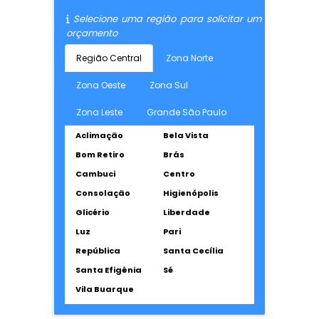
Selecione uma região para solicitar um
orçamento
Região Central
Zona Norte
Zona Oeste
Zona Sul
Zona Leste
Grande São Paulo
Aclimação
Bela Vista
Bom Retiro
Brás
Cambuci
Centro
Consolação
Higienópolis
Glicério
Liberdade
Luz
Pari
República
Santa Cecília
Santa Efigênia
Sé
Vila Buarque