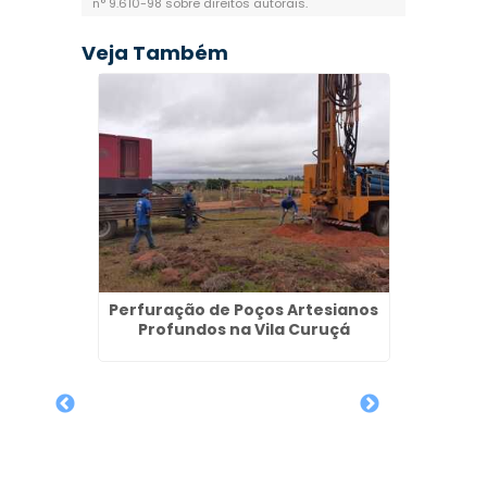
n° 9.610-98 sobre direitos autorais
.
Veja Também
Perfuração de Poços Artesianos
Profundos na Vila Curuçá
 de
Outo
iano na
Recur