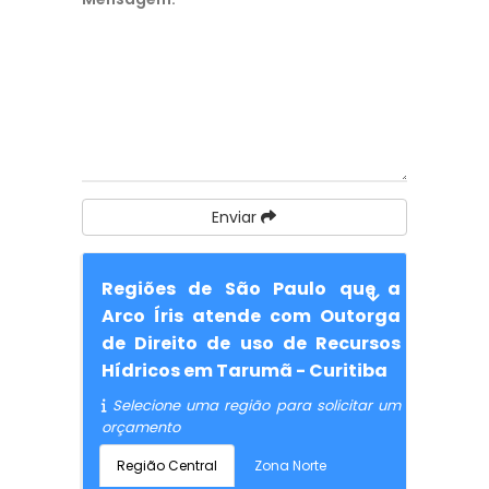
Enviar
Regiões de São Paulo que a
Arco Íris atende com Outorga
de Direito de uso de Recursos
Hídricos em Tarumã - Curitiba
Selecione uma região para solicitar um
orçamento
Região Central
Zona Norte