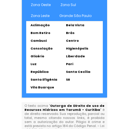
Zona Oeste
Zona Sul
Zona Leste
Grande São Paulo
Aclimação
Bela Vista
Bom Retiro
Brás
Cambuci
Centro
Consolação
Higienópolis
Glicério
Liberdade
Luz
Pari
República
Santa Cecília
Santa Efigênia
Sé
Vila Buarque
O texto acima "
Outorga de Direito de uso de
Recursos Hídricos em Tarumã - Curitiba
" é
de direito reservado. Sua reprodução, parcial ou
total, mesmo citando nossos links, é proibida
sem a autorização do autor. Plágio é crime e
está previsto no artigo 184 do Código Penal. –
Lei