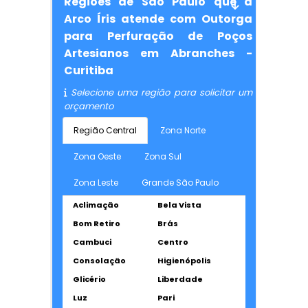
Regiões de São Paulo que a
Arco Íris atende com Outorga
para Perfuração de Poços
Artesianos em Abranches -
Curitiba
Selecione uma região para solicitar um
orçamento
Região Central
Zona Norte
Zona Oeste
Zona Sul
Zona Leste
Grande São Paulo
Aclimação
Bela Vista
Bom Retiro
Brás
Cambuci
Centro
Consolação
Higienópolis
Glicério
Liberdade
Luz
Pari