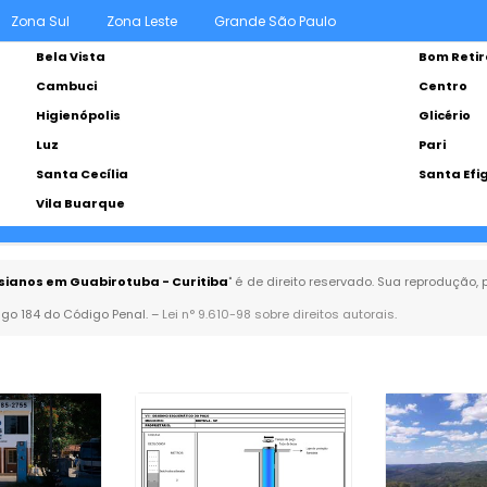
Zona Sul
Zona Leste
Grande São Paulo
Bela Vista
Bom Retir
Cambuci
Centro
Higienópolis
Glicério
Luz
Pari
Santa Cecília
Santa Efi
Vila Buarque
sianos em Guabirotuba - Curitiba
" é de direito reservado. Sua reprodução,
tigo 184 do Código Penal. –
Lei n° 9.610-98 sobre direitos autorais
.