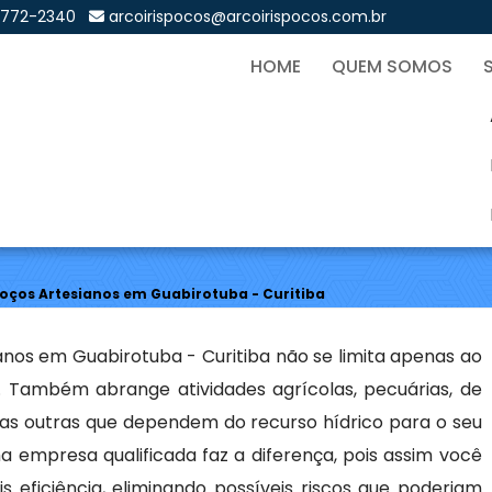
9772-2340
arcoirispocos@arcoirispocos.com.br
HOME
QUEM SOMOS
ção de Poços Artesianos e
Sol
oços Artesianos em Guabirotuba - Curitiba
nos em Guabirotuba - Curitiba não se limita apenas ao
l. Também abrange atividades agrícolas, pecuárias, de
tas outras que dependem do recurso hídrico para o seu
 empresa qualificada faz a diferença, pois assim você
eficiência, eliminando possíveis riscos que poderiam