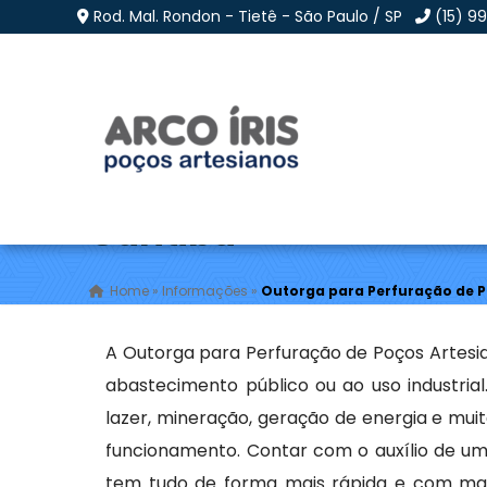
Rod. Mal. Rondon - Tietê - São Paulo / SP
(15) 9
Outorga para Perfura
Curitiba
Home
»
Informações
»
Outorga para Perfuração de P
A Outorga para Perfuração de Poços Artesia
abastecimento público ou ao uso industria
lazer, mineração, geração de energia e mui
funcionamento. Contar com o auxílio de uma
tem tudo de forma mais rápida e com mais 