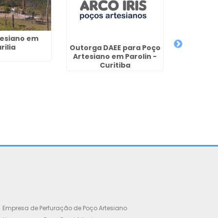
tesiano em
rilia
Outorga DAEE para Poço
Quanto Cu
Artesiano em Parolin -
Perfur
Curitiba
Artesiano
Empresa de Perfuração de Poço Artesiano