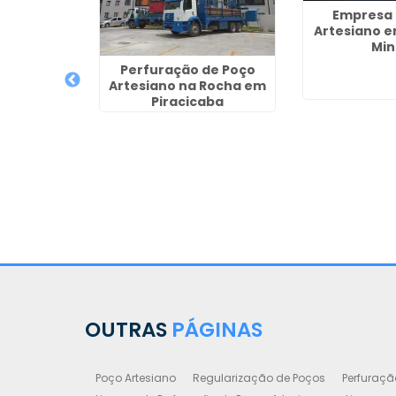
Empresa 
Artesiano e
Min
de Poço
Perfuração de Poço
m Cotia
Artesiano na Rocha em
Piracicaba
OUTRAS
PÁGINAS
Poço Artesiano
Regularização de Poços
Perfuraçã