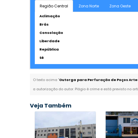
Região Central
Zona Norte
Zona Oeste
Aclimação
Brás
Consolação
Liberdade
República
Sé
O texto acima "
Outorga para Perfuração de Poços Arte
a autorização do autor. Plágio é crime e está previsto no ar
Veja Também