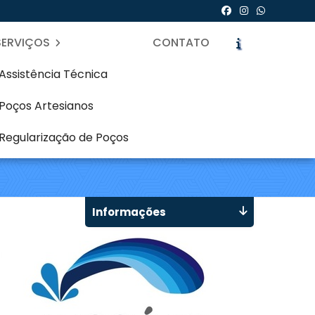
SERVIÇOS
CONTATO
Assistência Técnica
Poços Artesianos
m Guabirotuba -
Regularização de Poços
icite um Orçamento
Chame no WhatsApp
Informações