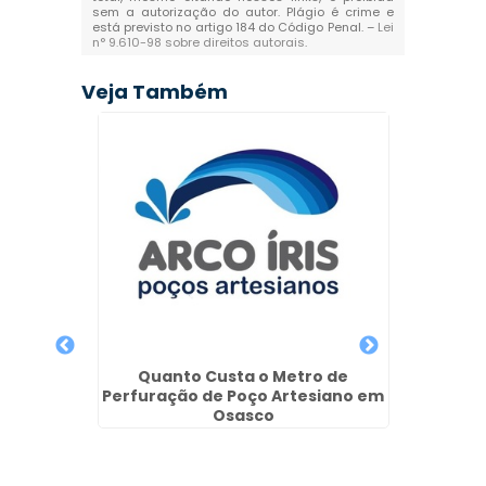
sem a autorização do autor. Plágio é crime e
está previsto no artigo 184 do Código Penal. –
Lei
n° 9.610-98 sobre direitos autorais
.
Veja Também
 de
Quanto Custa o Metro de
Outo
iano em
Perfuração de Poço Artesiano em
Re
Osasco