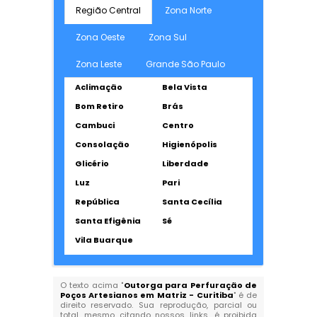
Região Central
Zona Norte
Zona Oeste
Zona Sul
Zona Leste
Grande São Paulo
Aclimação
Bela Vista
Bom Retiro
Brás
Cambuci
Centro
Consolação
Higienópolis
Glicério
Liberdade
Luz
Pari
República
Santa Cecília
Santa Efigênia
Sé
Vila Buarque
O texto acima "
Outorga para Perfuração de
Poços Artesianos em Matriz - Curitiba
" é de
direito reservado. Sua reprodução, parcial ou
total, mesmo citando nossos links, é proibida