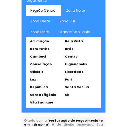
orçamento
Região Central
Zona Norte
Zona Oeste
Zona Sul
Zona Leste
Grande São Paulo
Aclimação
Bela Vista
Bom Retiro
Brás
Cambuci
Centro
Consolação
Higienópolis
Glicério
Liberdade
Luz
Pari
República
Santa Cecília
Santa Efigênia
Sé
Vila Buarque
O texto acima "
Perfuração de Poço Artesiano
em Itirapina
" é de direito reservado. Sua