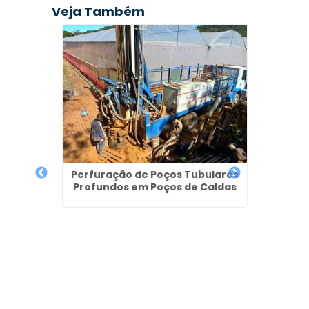
Veja Também
emi
co da
Perfuração de Poços Tubulares
Profundos em Poços de Caldas
Outo
Arte