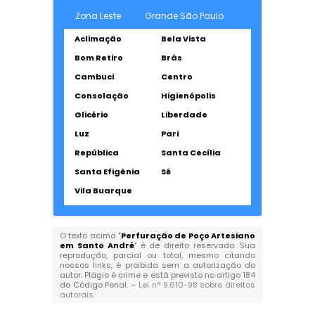
Zona Leste
Grande São Paulo
Aclimação
Bela Vista
Bom Retiro
Brás
Cambuci
Centro
Consolação
Higienópolis
Glicério
Liberdade
Luz
Pari
República
Santa Cecília
Santa Efigênia
Sé
Vila Buarque
O texto acima "
Perfuração de Poço Artesiano
em Santo André
" é de direito reservado. Sua
reprodução, parcial ou total, mesmo citando
nossos links, é proibida sem a autorização do
autor. Plágio é crime e está previsto no artigo 184
do Código Penal. –
Lei n° 9.610-98 sobre direitos
autorais
.