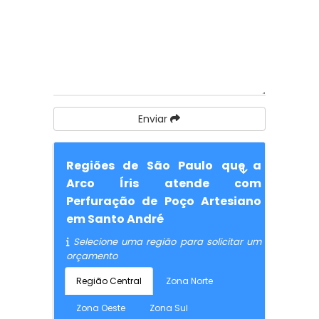
Enviar
Regiões de São Paulo que a
Arco Íris atende com
Perfuração de Poço Artesiano
em Santo André
Selecione uma região para solicitar um
orçamento
Região Central
Zona Norte
Zona Oeste
Zona Sul