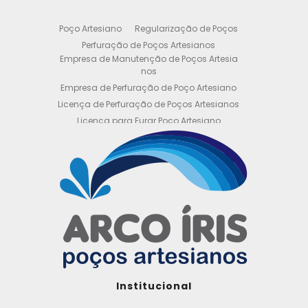
Poço Artesiano
Regularização de Poços
Perfuração de Poços Artesianos
Empresa de Manutenção de Poços Artesia
nos
Empresa de Perfuração de Poço Artesiano
Licença de Perfuração de Poços Artesianos
Licença para Furar Poço Artesiano
Licença para Perfuração de Poço Artesiano
Licença para Poço Semi Artesiano
Manutenção de Poço Semi Artesiano
Manutenção Preventiva de Poços Artesiano
s
Obtenha sua Licença de Perfuração de Poç
o Artesiano
Orçamento de Poço Semi Artesiano
Orçamento para Perfuração de Poço Artesi
ano
Outorga DAEE para Poço Artesiano
Institucional
Outorga de Direito de uso de Recursos Hídri
cos