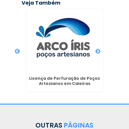
Veja Também
tuba
Licença de Perfuração de Poços
Qu
Artesianos em Caieiras
Perfur
OUTRAS
PÁGINAS