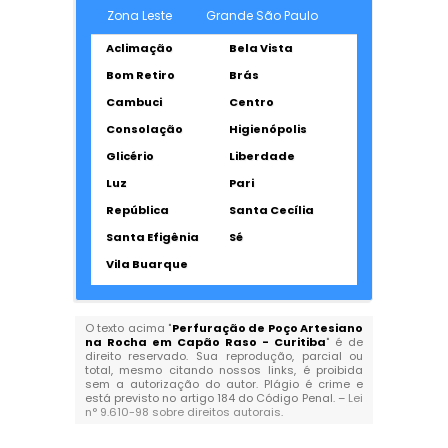
Zona Leste
Grande São Paulo
Aclimação
Bela Vista
Bom Retiro
Brás
Cambuci
Centro
Consolação
Higienópolis
Glicério
Liberdade
Luz
Pari
República
Santa Cecília
Santa Efigênia
Sé
Vila Buarque
O texto acima "
Perfuração de Poço Artesiano
na Rocha em Capão Raso - Curitiba
" é de
direito reservado. Sua reprodução, parcial ou
total, mesmo citando nossos links, é proibida
sem a autorização do autor. Plágio é crime e
está previsto no artigo 184 do Código Penal. –
Lei
n° 9.610-98 sobre direitos autorais
.