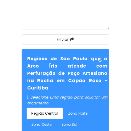
Enviar
Regiões de São Paulo que a
Arco Íris atende com
Perfuração de Poço Artesiano
na Rocha em Capão Raso -
Curitiba
Selecione uma região para solicitar um
orçamento
Região Central
Zona Norte
Zona Oeste
Zona Sul