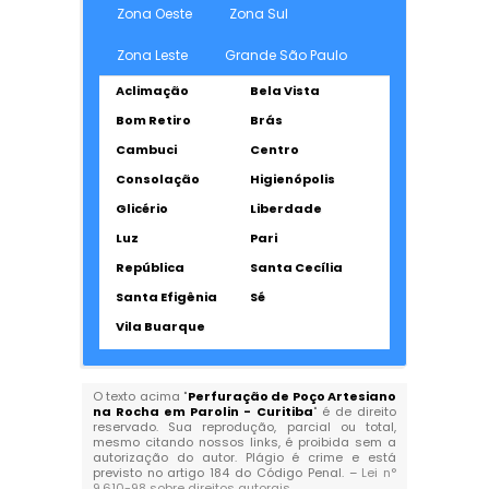
Zona Oeste
Zona Sul
Zona Leste
Grande São Paulo
Aclimação
Bela Vista
Bom Retiro
Brás
Cambuci
Centro
Consolação
Higienópolis
Glicério
Liberdade
Luz
Pari
República
Santa Cecília
Santa Efigênia
Sé
Vila Buarque
O texto acima "
Perfuração de Poço Artesiano
na Rocha em Parolin - Curitiba
" é de direito
reservado. Sua reprodução, parcial ou total,
mesmo citando nossos links, é proibida sem a
autorização do autor. Plágio é crime e está
previsto no artigo 184 do Código Penal. –
Lei n°
9.610-98 sobre direitos autorais
.