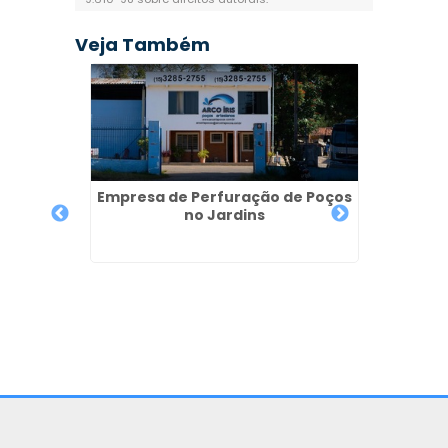
Veja Também
Empresa de Perfuração de Poços
no Jardins
os em
s
Licenç