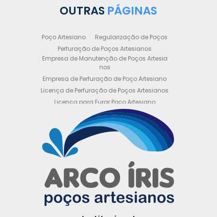
OUTRAS
PÁGINAS
Poço Artesiano
Regularização de Poços
Perfuração de Poços Artesianos
Empresa de Manutenção de Poços Artesia
nos
Empresa de Perfuração de Poço Artesiano
Licença de Perfuração de Poços Artesianos
Licença para Furar Poço Artesiano
Licença para Perfuração de Poço Artesiano
Licença para Poço Semi Artesiano
Manutenção de Poço Semi Artesiano
Manutenção Preventiva de Poços Artesiano
s
Obtenha sua Licença de Perfuração de Poç
o Artesiano
Orçamento de Poço Semi Artesiano
Orçamento para Perfuração de Poço Artesi
ano
Outorga DAEE para Poço Artesiano