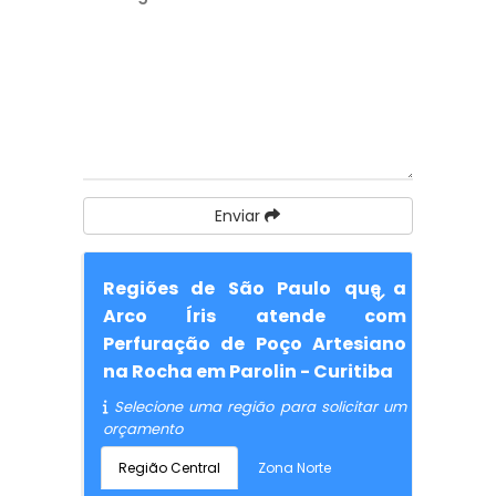
Enviar
Regiões de São Paulo que a
Arco Íris atende com
Perfuração de Poço Artesiano
na Rocha em Parolin - Curitiba
Selecione uma região para solicitar um
orçamento
Região Central
Zona Norte