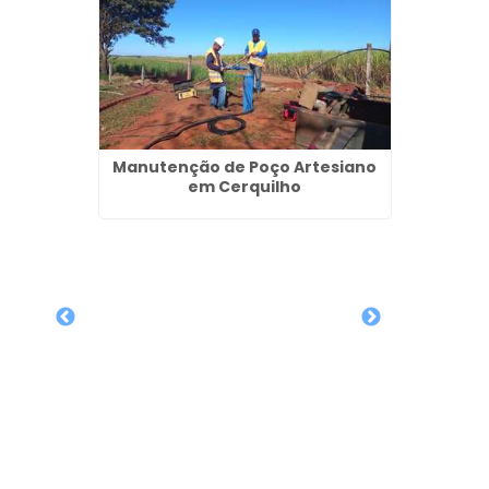
Manutenção de Poço Artesiano
em Cerquilho
ulares
arulhos
Outo
Recu