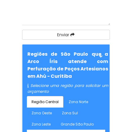
Enviar
Regiões de São Paulo que a
Arco Íris atende com
Perfuração de Poços Artesianos
em Ahú - Curitiba
Selecione uma região para solicitar um
orçamento
Região Central
Zona Norte
Zona Oeste
Zona Sul
Zona Leste
Grande São Paulo