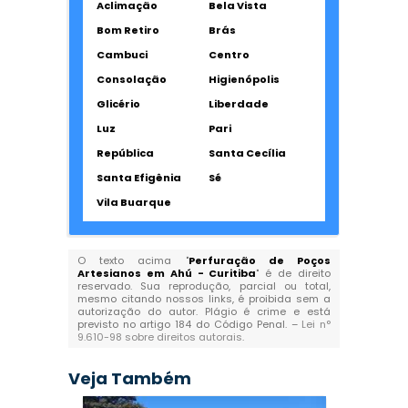
Aclimação
Bela Vista
Bom Retiro
Brás
Cambuci
Centro
Consolação
Higienópolis
Glicério
Liberdade
Luz
Pari
República
Santa Cecília
Santa Efigênia
Sé
Vila Buarque
O texto acima "
Perfuração de Poços
Artesianos em Ahú - Curitiba
" é de direito
reservado. Sua reprodução, parcial ou total,
mesmo citando nossos links, é proibida sem a
autorização do autor. Plágio é crime e está
previsto no artigo 184 do Código Penal. –
Lei n°
9.610-98 sobre direitos autorais
.
Veja Também