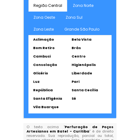
Região Central
Zona Norte
Zona Oeste
Zona Sul
Zona Leste
Grande São Paulo
Aclimação
Bela Vista
Bom Retiro
Brás
Cambuci
Centro
Consolação
Higienópolis
Glicério
Liberdade
Luz
Pari
República
Santa Cecília
Santa Efigênia
Sé
Vila Buarque
O texto acima "
Perfuração de Poços
Artesianos em Batel - Curitiba
" é de direito
reservado. Sua reprodução, parcial ou total,