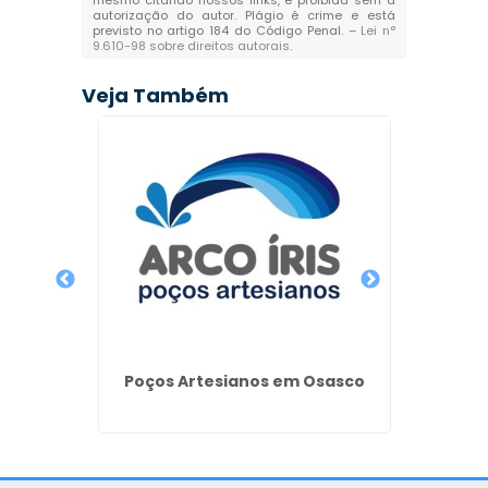
mesmo citando nossos links, é proibida sem a
autorização do autor. Plágio é crime e está
previsto no artigo 184 do Código Penal. –
Lei n°
9.610-98 sobre direitos autorais
.
Veja Também
Poços
Poços Artesianos em Osasco
Poço
 - SP