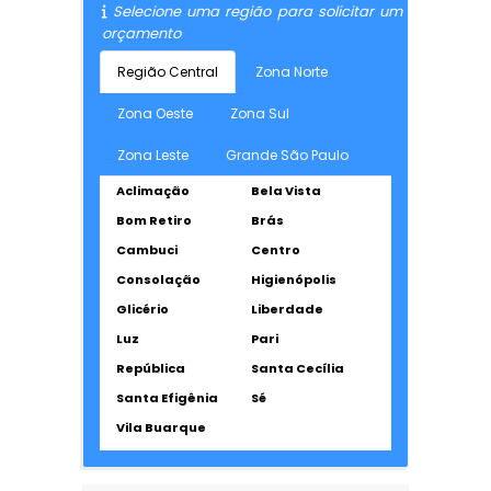
Selecione uma região para solicitar um
orçamento
Região Central
Zona Norte
Zona Oeste
Zona Sul
Zona Leste
Grande São Paulo
Aclimação
Bela Vista
Bom Retiro
Brás
Cambuci
Centro
Consolação
Higienópolis
Glicério
Liberdade
Luz
Pari
República
Santa Cecília
Santa Efigênia
Sé
Vila Buarque