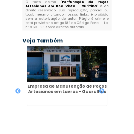
O texto acima "
Perfuração de Poços
Artesianos em Boa Vista - Curitiba
" é de
direito reservado. Sua reprodução, parcial ou
total, mesmo citando nossos links, é proibida
sem a autorização do autor. Plágio é crime e
está previsto no artigo 184 do Código Penal. –
Lei
n° 9.610-98 sobre direitos autorais
.
Veja Também
Empresa de Manutenção de Poços
Artesianos em Lavras - Guarulhos
ção de
Licença
ormosa
em