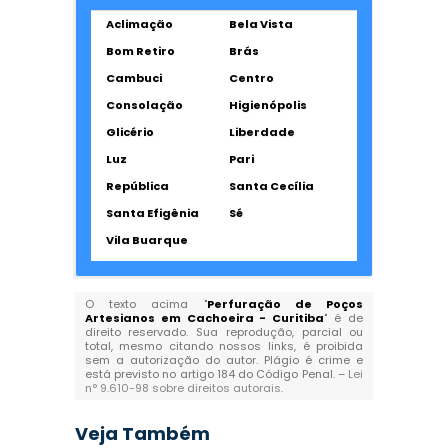
Aclimação
Bela Vista
Bom Retiro
Brás
Cambuci
Centro
Consolação
Higienópolis
Glicério
Liberdade
Luz
Pari
República
Santa Cecília
Santa Efigênia
Sé
Vila Buarque
O texto acima "
Perfuração de Poços
Artesianos em Cachoeira - Curitiba
" é de
direito reservado. Sua reprodução, parcial ou
total, mesmo citando nossos links, é proibida
sem a autorização do autor. Plágio é crime e
está previsto no artigo 184 do Código Penal. –
Lei
n° 9.610-98 sobre direitos autorais
.
Veja Também