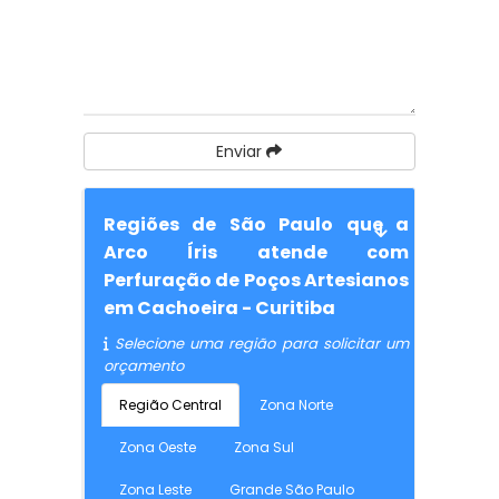
Enviar
Regiões de São Paulo que a
Arco Íris atende com
Perfuração de Poços Artesianos
em Cachoeira - Curitiba
Selecione uma região para solicitar um
orçamento
Região Central
Zona Norte
Zona Oeste
Zona Sul
Zona Leste
Grande São Paulo