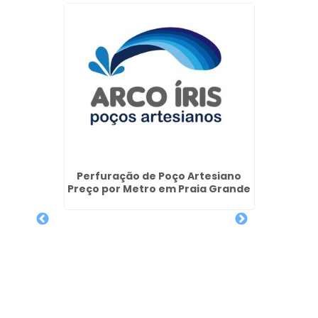
Empre
Art
no no
Perfuração de Poço Artesiano
Preço por Metro em Praia Grande