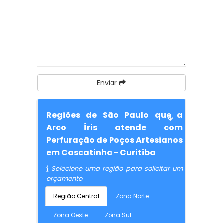
Enviar
Regiões de São Paulo que a
Arco Íris atende com
Perfuração de Poços Artesianos
em Cascatinha - Curitiba
Selecione uma região para solicitar um
orçamento
Região Central
Zona Norte
Zona Oeste
Zona Sul