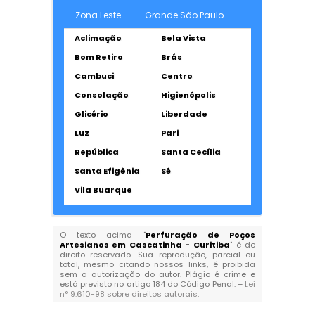
Zona Leste
Grande São Paulo
Aclimação
Bela Vista
Bom Retiro
Brás
Cambuci
Centro
Consolação
Higienópolis
Glicério
Liberdade
Luz
Pari
República
Santa Cecília
Santa Efigênia
Sé
Vila Buarque
O texto acima "
Perfuração de Poços
Artesianos em Cascatinha - Curitiba
" é de
direito reservado. Sua reprodução, parcial ou
total, mesmo citando nossos links, é proibida
sem a autorização do autor. Plágio é crime e
está previsto no artigo 184 do Código Penal. –
Lei
n° 9.610-98 sobre direitos autorais
.