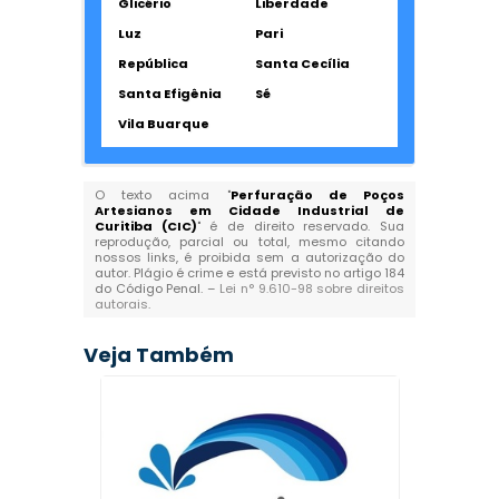
Glicério
Liberdade
Luz
Pari
República
Santa Cecília
Santa Efigênia
Sé
Vila Buarque
O texto acima "
Perfuração de Poços
Artesianos em Cidade Industrial de
Curitiba (CIC)
" é de direito reservado. Sua
reprodução, parcial ou total, mesmo citando
nossos links, é proibida sem a autorização do
autor. Plágio é crime e está previsto no artigo 184
do Código Penal. –
Lei n° 9.610-98 sobre direitos
autorais
.
Veja Também