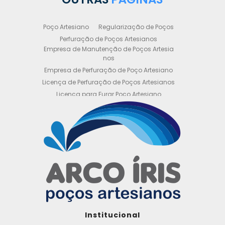
Poço Artesiano
Regularização de Poços
Perfuração de Poços Artesianos
Empresa de Manutenção de Poços Artesia
nos
Empresa de Perfuração de Poço Artesiano
Licença de Perfuração de Poços Artesianos
Licença para Furar Poço Artesiano
Licença para Perfuração de Poço Artesiano
Licença para Poço Semi Artesiano
Manutenção de Poço Semi Artesiano
Manutenção Preventiva de Poços Artesiano
s
Obtenha sua Licença de Perfuração de Poç
o Artesiano
Orçamento de Poço Semi Artesiano
Orçamento para Perfuração de Poço Artesi
ano
Outorga DAEE para Poço Artesiano
Institucional
Outorga de Direito de uso de Recursos Hídri