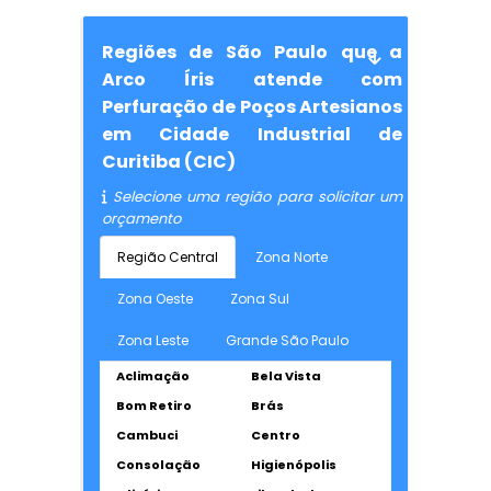
Regiões de São Paulo que a
Arco Íris atende com
Perfuração de Poços Artesianos
em Cidade Industrial de
Curitiba (CIC)
Selecione uma região para solicitar um
orçamento
Região Central
Zona Norte
Zona Oeste
Zona Sul
Zona Leste
Grande São Paulo
Aclimação
Bela Vista
Bom Retiro
Brás
Cambuci
Centro
Consolação
Higienópolis