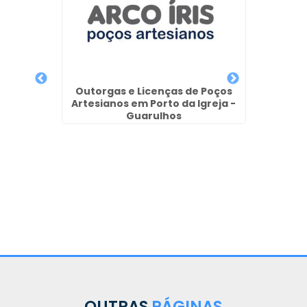
ção de
Outorgas e Licenças de Poços
Empres
ustavo
Artesianos em Porto da Igreja -
Ar
Guarulhos
OUTRAS
PÁGINAS