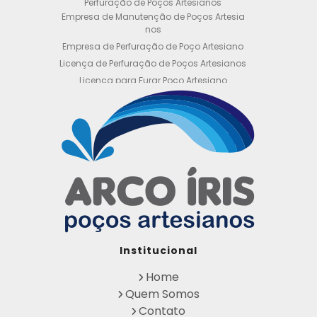
Perfuração de Poços Artesianos
Empresa de Manutenção de Poços Artesia
nos
Empresa de Perfuração de Poço Artesiano
Licença de Perfuração de Poços Artesianos
Licença para Furar Poço Artesiano
Licença para Perfuração de Poço Artesiano
Licença para Poço Semi Artesiano
Manutenção de Poço Semi Artesiano
Manutenção Preventiva de Poços Artesiano
s
Obtenha sua Licença de Perfuração de Poç
o Artesiano
Orçamento de Poço Semi Artesiano
Orçamento para Perfuração de Poço Artesi
ano
Outorga DAEE para Poço Artesiano
Institucional
Outorga de Direito de uso de Recursos Hídri
cos
Home
Outorga para Perfuração de Poços Artesia
Quem Somos
nos
Contato
Perfuração de Poço Artesiano na Rocha