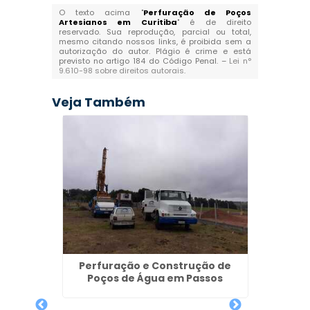
O texto acima "
Perfuração de Poços
Artesianos em Curitiba
" é de direito
reservado. Sua reprodução, parcial ou total,
mesmo citando nossos links, é proibida sem a
autorização do autor. Plágio é crime e está
previsto no artigo 184 do Código Penal. –
Lei n°
9.610-98 sobre direitos autorais
.
Veja Também
Perfuração e Construção de
Poços de Água em Passos
tesiano
Perf
o
Pr