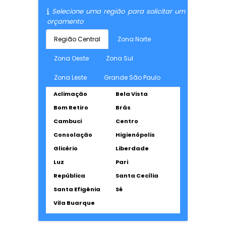
Selecione uma região para solicitar um
orçamento
Região Central
Zona Norte
Zona Oeste
Zona Sul
Zona Leste
Grande São Paulo
Aclimação
Bela Vista
Bom Retiro
Brás
Cambuci
Centro
Consolação
Higienópolis
Glicério
Liberdade
Luz
Pari
República
Santa Cecília
Santa Efigênia
Sé
Vila Buarque