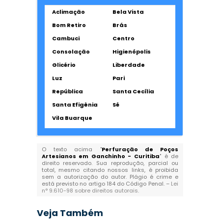
Aclimação
Bela Vista
Bom Retiro
Brás
Cambuci
Centro
Consolação
Higienópolis
Glicério
Liberdade
Luz
Pari
República
Santa Cecília
Santa Efigênia
Sé
Vila Buarque
O texto acima "
Perfuração de Poços
Artesianos em Ganchinho - Curitiba
" é de
direito reservado. Sua reprodução, parcial ou
total, mesmo citando nossos links, é proibida
sem a autorização do autor. Plágio é crime e
está previsto no artigo 184 do Código Penal. –
Lei
n° 9.610-98 sobre direitos autorais
.
Veja Também