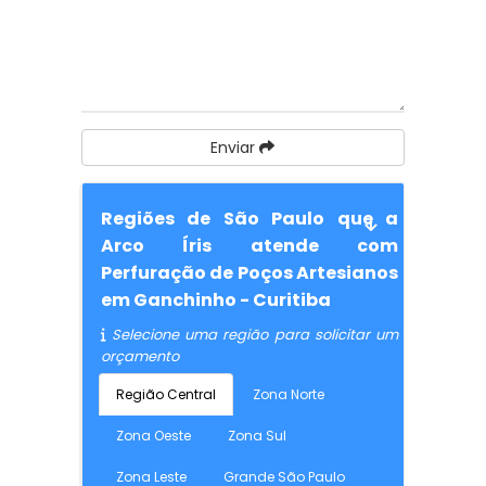
Enviar
Regiões de São Paulo que a
Arco Íris atende com
Perfuração de Poços Artesianos
em Ganchinho - Curitiba
Selecione uma região para solicitar um
orçamento
Região Central
Zona Norte
Zona Oeste
Zona Sul
Zona Leste
Grande São Paulo