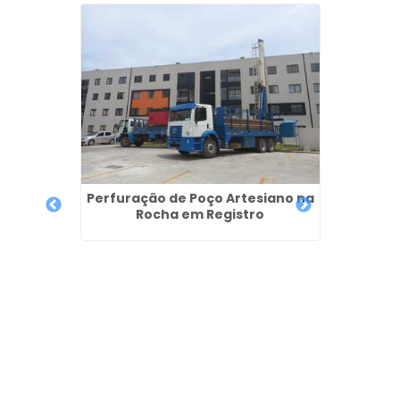
Perfuração de Poço Artesiano na
Rocha em Registro
rtesiano
Poço A
lhos
em