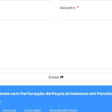
Assunto:
*
Enviar
tende com Perfuração de Poços Artesianos em Parolin
o
Zona Sul
Zona Leste
Grande São Paulo