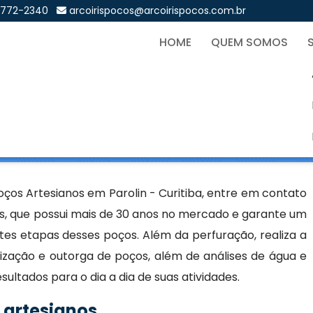
9772-2340
arcoirispocos@arcoirispocos.com.br
HOME
QUEM SOMOS
rtesianos em Parolin - Curi
Sol
s em Parolin - Curitiba
ços Artesianos em Parolin - Curitiba, entre em contato
s, que possui mais de 30 anos no mercado e garante um
ntes etapas desses poços. Além da perfuração, realiza a
ização e outorga de poços, além de análises de água e
ultados para o dia a dia de suas atividades.
 artesianos