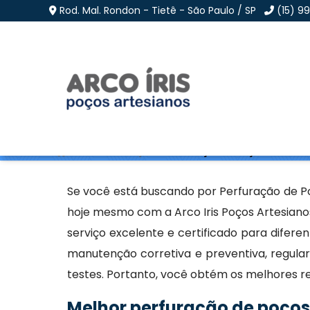
Rod. Mal. Rondon - Tietê - São Paulo / SP
(15) 9
Perfuração de Poços A
Home
»
Informações
»
Perfuração de Poços Artesiano
Se você está buscando por Perfuração de Po
hoje mesmo com a Arco Iris Poços Artesiano
serviço excelente e certificado para difere
manutenção corretiva e preventiva, regular
testes. Portanto, você obtém os melhores res
Melhor perfuração de poços