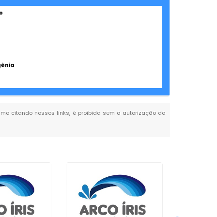
o
gênia
mesmo citando nossos links, é proibida sem a autorização do