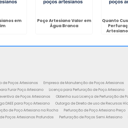
sianos em
Poço Artesiano Valor em
Quanto Cus
rim
Água Branca
Perfuraç
Artesian
o de Poços Artesianos
Empresa de Manutenção de Poços Artesianos
ara Furar Poço Artesiano
Licença para Perfuração de Poço Artesiano
ventiva de Poços Artesianos
Obtenha sua Licença de Perfuração de P
ga DAEE para Poço Artesiano
Outorga de Direito de uso de Recursos Hí
ação de Poço Artesiano na Rocha
Perfuração de Poço Artesiano Preço
de Poços Artesianos Profundos
Perfuração de Poços Semi Artesiano
esiano 100 Metros
Poço Artesiano Custo por Metro
Poço Artesiano Li