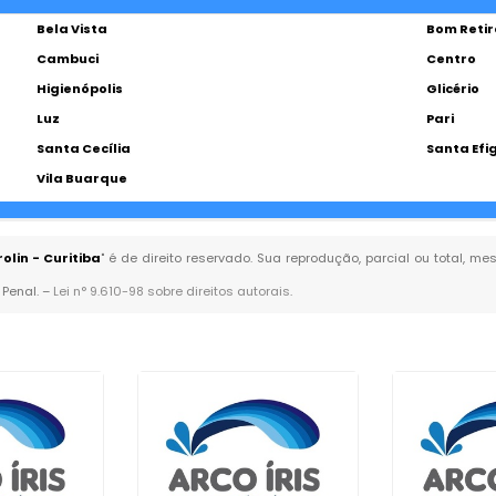
Bela Vista
Bom Retir
Cambuci
Centro
Higienópolis
Glicério
Luz
Pari
Santa Cecília
Santa Efi
Vila Buarque
lin - Curitiba
" é de direito reservado. Sua reprodução, parcial ou total, 
 Penal. –
Lei n° 9.610-98 sobre direitos autorais
.