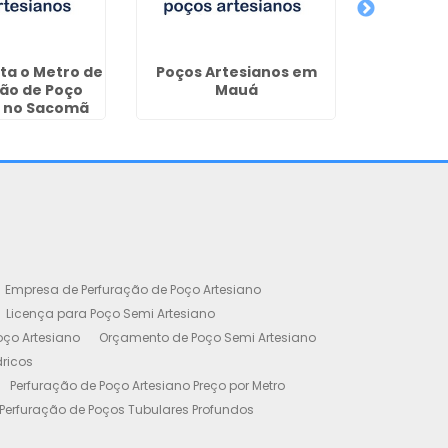
ta o Metro de
Poços Artesianos em
Regulari
ão de Poço
Mauá
Artesia
o no Sacomã
das Améri
Empresa de Perfuração de Poço Artesiano
Licença para Poço Semi Artesiano
oço Artesiano
Orçamento de Poço Semi Artesiano
dricos
Perfuração de Poço Artesiano Preço por Metro
Perfuração de Poços Tubulares Profundos
cença Ambiental
Poço Artesiano Residencial Preço