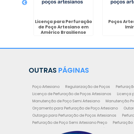
s Valor em
Licença para Perfuração
Poços Arte
maro
de Poço Artesiano em
Imi
Américo Brasiliense
OUTRAS
PÁGINAS
Poço Artesiano
Regularização de Poços
Perfuraçã
Licença de Perfuração de Poços Artesianos
Licença p
Manutenção de Poço Semi Artesiano
Manutenção Pre
Orçamento para Perfuração de Poço Artesiano
Outor
Outorga para Perfuração de Poços Artesianos
Perfur
Perfuração de Poço Semi Artesiano Preço
Perfuração 
Perfuração e Construção de Poços de Água
Poço Art