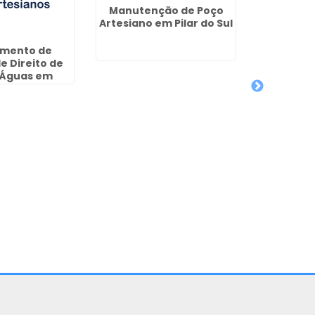
Manutenção de Poço
Artesiano em Pilar do Sul
imento de
Poços A
e Direito de
Continent
 Águas em
batão