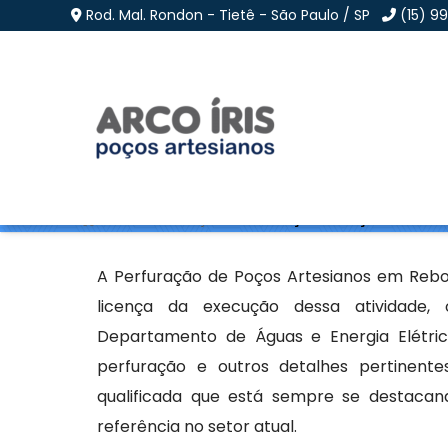
Rod. Mal. Rondon - Tietê - São Paulo / SP
(15) 9
Perfuração de Poços 
Home
»
Informações
»
Perfuração de Poços Artesian
A Perfuração de Poços Artesianos em Rebo
licença da execução dessa atividade,
Departamento de Águas e Energia Elétrica
perfuração e outros detalhes pertinente
qualificada que está sempre se destacan
referência no setor atual.