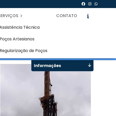
SERVIÇOS
CONTATO
Assistência Técnica
Poços Artesianos
uritiba
icite um Orçamento
Chame no WhatsApp
Regularização de Poços
Informações