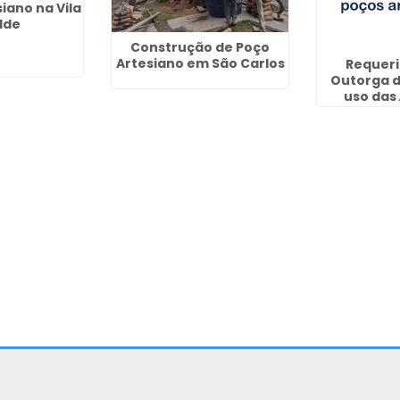
iano na Vila
lde
Construção de Poço
Artesiano em São Carlos
Requer
Outorga d
uso das
Cu