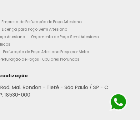
Empresa de Perfuração de Poço Artesiano
Licença para Poço Semi Artesiano
oço Artesiano
Orçamento de Poço Semi Artesiano
dricos
Perfuração de Poço Artesiano Preço por Metro
Perfuração de Poços Tubulares Profundos
cença Ambiental
Poço Artesiano Residencial Preço
etro de Perfuração de Poço Artesiano
ocalização
iano
Empresa de Perfuração de Poços
Rod. Mal. Rondon - Tietê - São Paulo / SP - C
Perfuração de Poço Artesiano
P: 18530-000
esianos Residencial
Poços Artesianos Valor
esianos
Poços Artesianos Perfuração
para Empresas
Poço Artesiano em Condomínio
rviço de Perfuração de Poços Artesianos