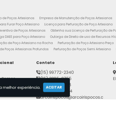
o de Poços Artesianos
Empresa de Manutenção de Poços Artesianos
ara Furar Poço Artesiano
Licença para Perfuração de Poço Artesiano
ventiva de Poços Artesianos
Obtenha sua Licença de Perfuração de P
ga DAEE para Poço Artesiano
Outorga de Direito de uso de Recursos Hí
ação de Poço Artesiano na Rocha
Perfuração de Poço Artesiano Preço
de Poços Artesianos Profundos
Perfuração de Poços Semi Artesiano
esiano 100 Metros
Poço Artesiano Custo por Metro
Poço Artesiano Li
utenção
Projeto de Perfuração de Poços Artesianos
Quanto Custa o M
ucional
Contato
L
to de Outorga de Direito de uso das Águas
Construção de Poço Artes
e
(15) 99772-2340
esiano
Licença de Poço Artesiano
Manutenção de Poço Artesiano
 Somos
(15) 3285-2755
E
reço
Poço Artesiano Autorização
Poço Tubular Profundo
Poços Art
ato
(15) 3282-2568
tenção de Poço Artesiano
Poços Artesianos
Empresa de Poços Art
a melhor experiência.
ACEITAR
mações
(15) 99802-7184
Artesianos Manutenção
Outorga Poços Artesianos
Poço Artesiano 
arcoirispocos@arcoirispocos.c
al
Conserto de Bombas de Poço Artesiano
Perfuração de Poços
Se
om.br