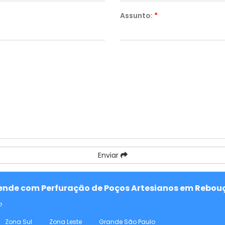
Assunto:
*
Enviar
atende com Perfuração de Poços Artesianos em Rebouç
o
Zona Sul
Zona Leste
Grande São Paulo