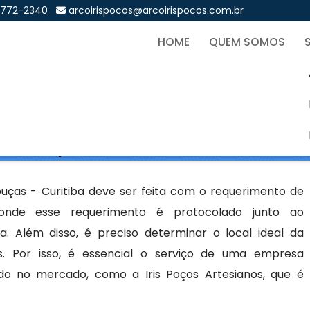
9772-2340
arcoirispocos@arcoirispocos.com.br
HOME
QUEM SOMOS
Artesianos em Rebouças - C
Sol
os em Rebouças - Curitiba
uças - Curitiba deve ser feita com o requerimento de
 onde esse requerimento é protocolado junto ao
. Além disso, é preciso determinar o local ideal da
s. Por isso, é essencial o serviço de uma empresa
do no mercado, como a Iris Poços Artesianos, que é