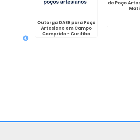
de Poço Artes
Mati
Perfuração
Outorga DAEE para Poço
siano em
Artesiano em Campo
vi
Comprido - Curitiba