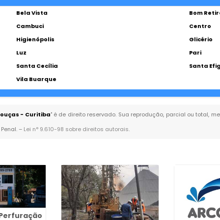
Bela Vista
Bom Retir
Cambuci
Centro
Higienópolis
Glicério
Luz
Pari
Santa Cecília
Santa Efi
Vila Buarque
ouças - Curitiba
" é de direito reservado. Sua reprodução, parcial ou total,
 Penal. –
Lei n° 9.610-98 sobre direitos autorais
.
Perfuração