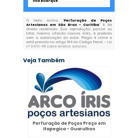
Vila Buarque
O texto acima "
Perfuração de Poços
Artesianos em São Braz - Curitiba
" é de
direito reservado. Sua reprodução, parcial ou
total, mesmo citando nossos links, é proibida
sem a autorização do autor. Plágio é crime e
está previsto no artigo 184 do Código Penal. –
Lei
n° 9.610-98 sobre direitos autorais
.
Veja Também
Empr
Perfuração de Poços Preço em
Itapegica - Guarulhos