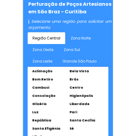
Perfuração de Poços Artesianos
em São Braz - Curitiba
Selecione uma região para solicitar um
orçamento
Região Central
Zona Norte
Zona Oeste
Zona Sul
Zona Leste
Grande São Paulo
Aclimação
Bela Vista
Bom Retiro
Brás
Cambuci
Centro
Consolação
Higienópolis
Glicério
Liberdade
Luz
Pari
República
Santa Cecília
Santa Efigênia
Sé