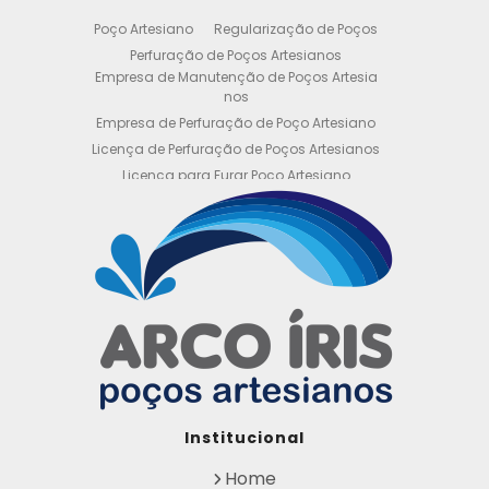
Poço Artesiano
Regularização de Poços
Perfuração de Poços Artesianos
Empresa de Manutenção de Poços Artesia
nos
Empresa de Perfuração de Poço Artesiano
Licença de Perfuração de Poços Artesianos
Licença para Furar Poço Artesiano
Licença para Perfuração de Poço Artesiano
Licença para Poço Semi Artesiano
Manutenção de Poço Semi Artesiano
Manutenção Preventiva de Poços Artesiano
s
Obtenha sua Licença de Perfuração de Poç
o Artesiano
Orçamento de Poço Semi Artesiano
Orçamento para Perfuração de Poço Artesi
ano
Outorga DAEE para Poço Artesiano
Institucional
Outorga de Direito de uso de Recursos Hídri
cos
Home