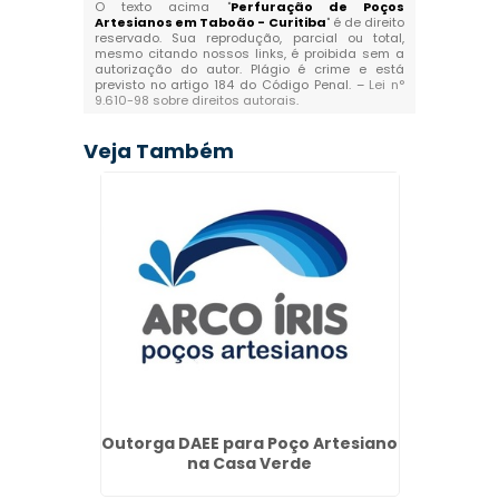
O texto acima "
Perfuração de Poços
Artesianos em Taboão - Curitiba
" é de direito
reservado. Sua reprodução, parcial ou total,
mesmo citando nossos links, é proibida sem a
autorização do autor. Plágio é crime e está
previsto no artigo 184 do Código Penal. –
Lei n°
9.610-98 sobre direitos autorais
.
Veja Também
Outorga DAEE para Poço Artesiano
Perf
na Casa Verde
Preç