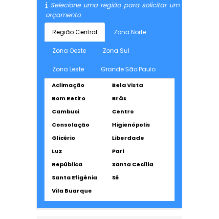
Selecione uma região para solicitar um
orçamento
Região Central
Zona Norte
Zona Oeste
Zona Sul
Zona Leste
Grande São Paulo
Aclimação
Bela Vista
Bom Retiro
Brás
Cambuci
Centro
Consolação
Higienópolis
Glicério
Liberdade
Luz
Pari
República
Santa Cecília
Santa Efigênia
Sé
Vila Buarque