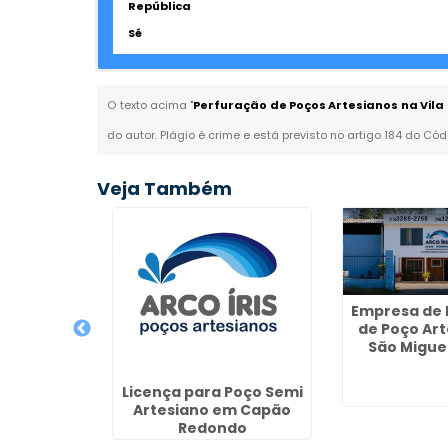
República
Sé
O texto acima "
Perfuração de Poços Artesianos na Vila
do autor. Plágio é crime e está previsto no artigo 184 do Cód
Veja Também
Empresa de 
de Poço Ar
São Miguel
e Poço
Licença para Poço Semi
 Registro
Artesiano em Capão
Redondo