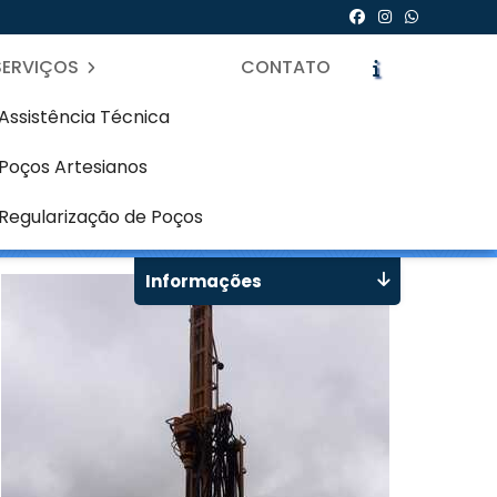
SERVIÇOS
CONTATO
Assistência Técnica
Poços Artesianos
 Guarulhos
icite um Orçamento
Chame no WhatsApp
Regularização de Poços
Informações