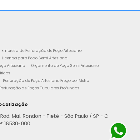
Empresa de Perfuração de Poço Artesiano
Licença para Poço Semi Artesiano
oço Artesiano
Orçamento de Poço Semi Artesiano
dricos
Perfuração de Poço Artesiano Preço por Metro
Perfuração de Poços Tubulares Profundos
cença Ambiental
Poço Artesiano Residencial Preço
etro de Perfuração de Poço Artesiano
ocalização
iano
Empresa de Perfuração de Poços
Rod. Mal. Rondon - Tietê - São Paulo / SP - C
Perfuração de Poço Artesiano
P: 18530-000
esianos Residencial
Poços Artesianos Valor
esianos
Poços Artesianos Perfuração