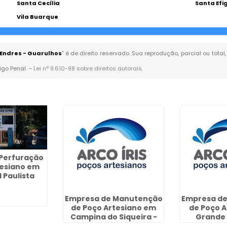
Santa Cecília
Santa Efi
Vila Buarque
 Endres - Guarulhos
" é de direito reservado. Sua reprodução, parcial ou tot
igo Penal. –
Lei n° 9.610-98 sobre direitos autorais
.
Perfuração
tesiano em
 Paulista
Empresa de Manutenção
Empresa d
de Poço Artesiano em
de Poço A
Campina do Siqueira -
Grande 
Curitiba