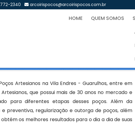
9772-2340
arcoirispocos@arcoirispocos.com.br
HOME
QUEM SOMOS
rtesianos na Vila Endres -
Sol
s na Vila Endres - Guarulhos
oços Artesianos na Vila Endres - Guarulhos, entre em
 Artesianos, que possui mais de 30 anos no mercado e
cado para diferentes etapas desses poços. Além da
 e preventiva, regularização e outorga de poços, além
ê obtém os melhores resultados para o dia a dia de suas