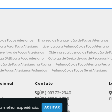
o de Poços Artesianos
Empresa de Manutenção de Poços Artesianos
ara Furar Poço Artesiano
Licença para Perfuração de Poço Artesiano
ventiva de Poços Artesianos
Obtenha sua Licença de Perfuração de P
ga DAEE para Poço Artesiano
Outorga de Direito de uso de Recursos Hí
ação de Poço Artesiano na Rocha
Perfuração de Poço Artesiano Preço
de Poços Artesianos Profundos
Perfuração de Poços Semi Artesiano
esiano 100 Metros
Poço Artesiano Custo por Metro
Poço Artesiano Li
utenção
Projeto de Perfuração de Poços Artesianos
Quanto Custa o M
ucional
Contato
L
to de Outorga de Direito de uso das Águas
Construção de Poço Artes
e
(15) 99772-2340
esiano
Licença de Poço Artesiano
Manutenção de Poço Artesiano
 Somos
(15) 3285-2755
E
reço
Poço Artesiano Autorização
Poço Tubular Profundo
Poços Art
ato
(15) 3282-2568
tenção de Poço Artesiano
Poços Artesianos
Empresa de Poços Art
a melhor experiência.
ACEITAR
mações
(15) 99802-7184