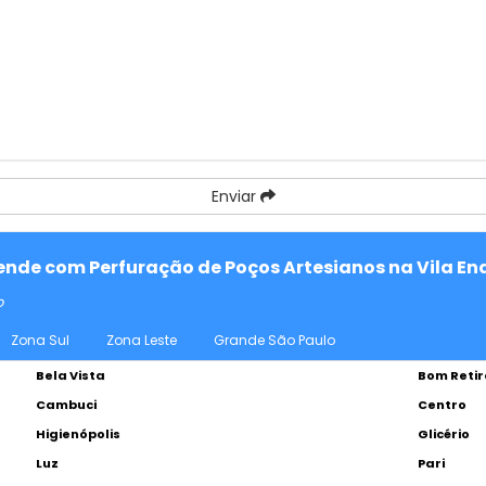
Enviar
tende com Perfuração de Poços Artesianos na Vila En
o
Zona Sul
Zona Leste
Grande São Paulo
Bela Vista
Bom Retir
Cambuci
Centro
Higienópolis
Glicério
Luz
Pari