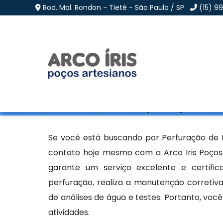
Rod. Mal. Rondon - Tietê - São Paulo / SP
(15) 9
Perfuração de Poços A
Home
»
Informações
»
Perfuração de Poços Artesiano
Se você está buscando por Perfuração de P
contato hoje mesmo com a Arco Iris Poços
garante um serviço excelente e certifi
perfuração, realiza a manutenção corretiva
de análises de água e testes. Portanto, voc
atividades.