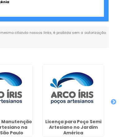
gênia
al, mesmo citando nossos links, é proibida sem a autorização
e Manutenção
Licença para Poço Semi
Licença d
rtesiano na
Artesiano no Jardim
Poços A
São Paulo
América
Paroli