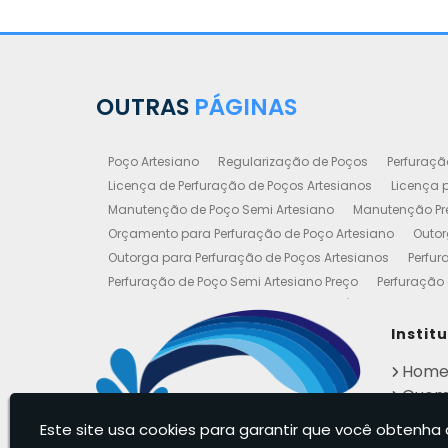
OUTRAS
PÁGINAS
Poço Artesiano
Regularização de Poços
Perfuraçã
Licença de Perfuração de Poços Artesianos
Licença p
Manutenção de Poço Semi Artesiano
Manutenção Pre
Orçamento para Perfuração de Poço Artesiano
Outor
Outorga para Perfuração de Poços Artesianos
Perfur
Perfuração de Poço Semi Artesiano Preço
Perfuração 
Perfuração e Construção de Poços de Água
Poço Art
Poço Artesiano Valor Metro
Poço Semi Artesiano Man
Instit
Outorgas e Licenças de Poços Artesianos
Requerimen
Hom
Empresa de Poço Artesiano
Legalização de Poço Art
Quem
Perfuração de Poços de Água
Perfuração de Poços P
Cont
Regularização de Poços Artesianos
Empresa de Manu
Este site usa cookies para garantir que você obtenha 
Infor