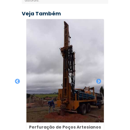
autorais
.
Veja Também
ulares
lista
Poço A
Perfuração de Poços Artesianos