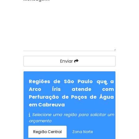
Enviar
Regiões de São Paulo que a
Arco Íris atende com
Perfuração de Poços de Água
em Cabreuva
Selecione uma região para solicitar um
orçamento
Região Central
Zona Norte