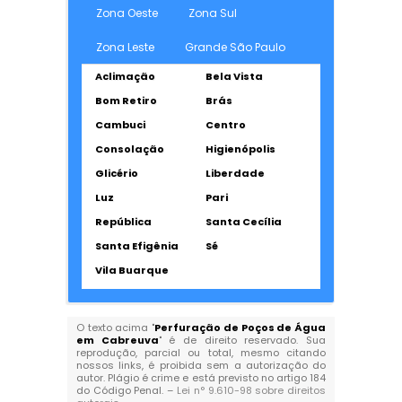
Zona Oeste
Zona Sul
Zona Leste
Grande São Paulo
Aclimação
Bela Vista
Bom Retiro
Brás
Cambuci
Centro
Consolação
Higienópolis
Glicério
Liberdade
Luz
Pari
República
Santa Cecília
Santa Efigênia
Sé
Vila Buarque
O texto acima "
Perfuração de Poços de Água
em Cabreuva
" é de direito reservado. Sua
reprodução, parcial ou total, mesmo citando
nossos links, é proibida sem a autorização do
autor. Plágio é crime e está previsto no artigo 184
do Código Penal. –
Lei n° 9.610-98 sobre direitos