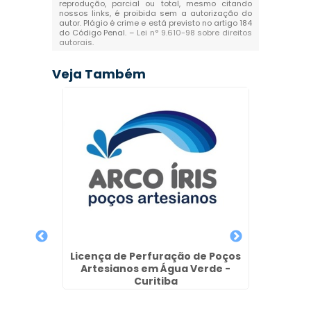
reprodução, parcial ou total, mesmo citando
nossos links, é proibida sem a autorização do
autor. Plágio é crime e está previsto no artigo 184
do Código Penal. –
Lei n° 9.610-98 sobre direitos
autorais
.
Veja Também
iano na
Licença de Perfuração de Poços
Ob
Artesianos em Água Verde -
Perfur
Curitiba
Jardim