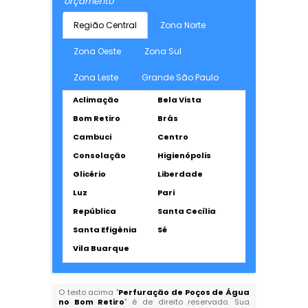
orçamento
Região Central
Zona Norte
Zona Oeste
Zona Sul
Zona Leste
Grande São Paulo
Aclimação
Bela Vista
Bom Retiro
Brás
Cambuci
Centro
Consolação
Higienópolis
Glicério
Liberdade
Luz
Pari
República
Santa Cecília
Santa Efigênia
Sé
Vila Buarque
O texto acima "
Perfuração de Poços de Água
no Bom Retiro
" é de direito reservado. Sua