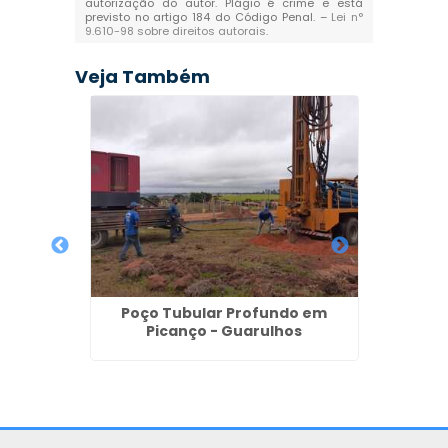
autorização do autor. Plágio é crime e está
previsto no artigo 184 do Código Penal. –
Lei n°
9.610-98 sobre direitos autorais
.
Veja Também
os no
Poço Tubular Profundo em
Picanço - Guarulhos
Poço A