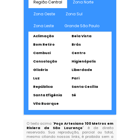
Região Central
Zona Norte
Zona Oeste
Zona Sul
Zona Leste
Grande São Paulo
Aclimação
Bela Vista
Bom Retiro
Brás
Cambuci
Centro
Consolação
Higienópolis
Glicério
Liberdade
Luz
Pari
República
Santa Cecília
Santa Efigênia
Sé
Vila Buarque
O texto acima "
Poço Artesiano 100 Metros em
Riviera de São Lourenço
" é de direito
reservado. Sua reprodução, parcial ou total,
mesmo citando nossos links, é proibida sem a