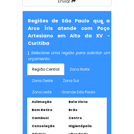
Enviar
Regiões de São Paulo que a
Arco Íris atende com Poço
Artesiano em Alto da XV -
Curitiba
Selecione uma região para solicitar um
orçamento
Região Central
Zona Norte
Zona Oeste
Zona Sul
Zona Leste
Grande São Paulo
Aclimação
Bela Vista
Bom Retiro
Brás
Cambuci
Centro
Consolação
Higienópolis