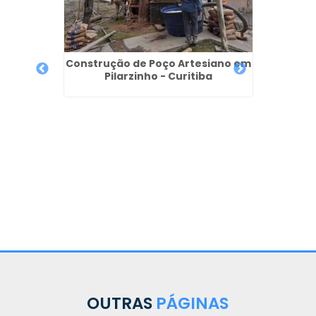
Construção de Poço Artesiano em
Pilarzinho - Curitiba
 Metro
Qu
Perfur
OUTRAS
PÁGINAS