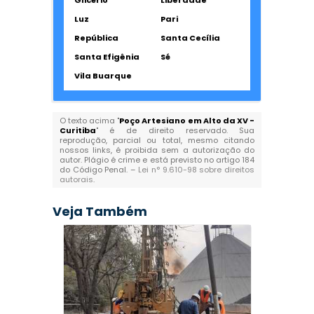
Glicério
Liberdade
Luz
Pari
República
Santa Cecília
Santa Efigênia
Sé
Vila Buarque
O texto acima "
Poço Artesiano em Alto da XV -
Curitiba
" é de direito reservado. Sua
reprodução, parcial ou total, mesmo citando
nossos links, é proibida sem a autorização do
autor. Plágio é crime e está previsto no artigo 184
do Código Penal. –
Lei n° 9.610-98 sobre direitos
autorais
.
Veja Também