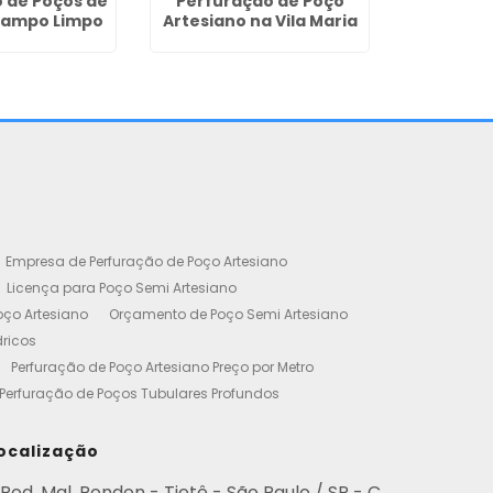
 de Poços de
Perfuração de Poço
Campo Limpo
Artesiano na Vila Maria
Empresa de Perfuração de Poço Artesiano
Licença para Poço Semi Artesiano
oço Artesiano
Orçamento de Poço Semi Artesiano
dricos
Perfuração de Poço Artesiano Preço por Metro
Perfuração de Poços Tubulares Profundos
cença Ambiental
Poço Artesiano Residencial Preço
etro de Perfuração de Poço Artesiano
ocalização
iano
Empresa de Perfuração de Poços
Rod. Mal. Rondon - Tietê - São Paulo / SP - C