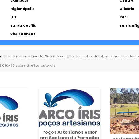
Cambuci
Centro
Higienópolis
Glicério
Luz
Pari
Santa Cecília
Santa Efi
Vila Buarque
a
" é de direito reservado. Sua reprodução, parcial ou total, mesmo citando no
 9.610-98 sobre direitos autorais
.
Poços Artesianos Valor
em Santana de Parnaíba