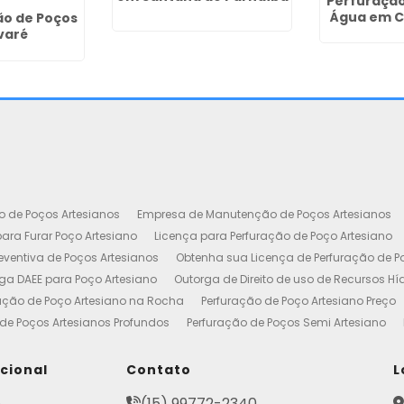
Perfuração
Água em 
ão de Poços
varé
o de Poços Artesianos
Empresa de Manutenção de Poços Artesianos
ara Furar Poço Artesiano
Licença para Perfuração de Poço Artesiano
ventiva de Poços Artesianos
Obtenha sua Licença de Perfuração de P
ga DAEE para Poço Artesiano
Outorga de Direito de uso de Recursos Hí
ação de Poço Artesiano na Rocha
Perfuração de Poço Artesiano Preço
de Poços Artesianos Profundos
Perfuração de Poços Semi Artesiano
esiano 100 Metros
Poço Artesiano Custo por Metro
Poço Artesiano Li
utenção
Projeto de Perfuração de Poços Artesianos
Quanto Custa o M
ucional
Contato
L
to de Outorga de Direito de uso das Águas
Construção de Poço Artes
e
(15) 99772-2340