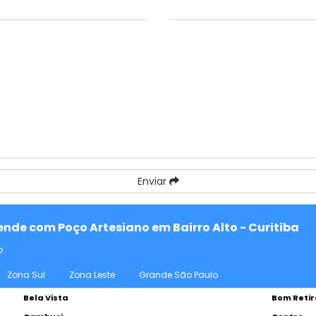
Enviar
tende com Poço Artesiano em Bairro Alto - Curitiba
o
Zona Sul
Zona Leste
Grande São Paulo
Bela Vista
Bom Retir