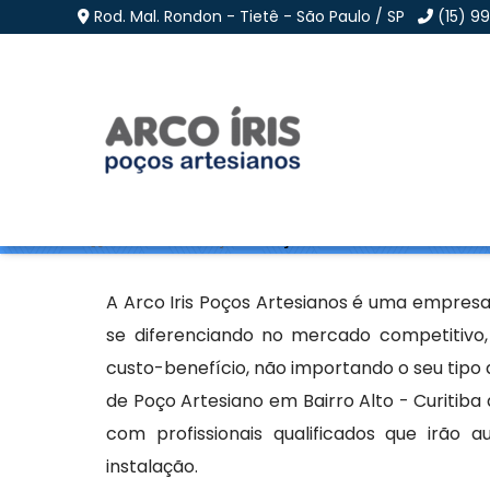
Rod. Mal. Rondon - Tietê - São Paulo / SP
(15) 9
Poço Artesiano em Bair
Home
»
Informações
»
Poço Artesiano em Bairro Alto 
A Arco Iris Poços Artesianos é uma empresa
se diferenciando no mercado competitivo,
custo-benefício, não importando o seu tipo 
de Poço Artesiano em Bairro Alto - Curitiba
com profissionais qualificados que irão 
instalação.