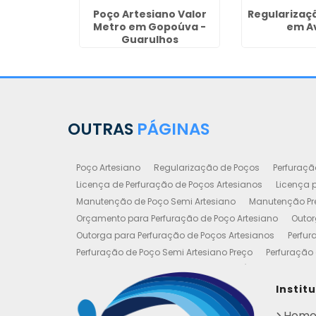
Perfuração
Poço Artesiano Valor
Regularizaç
sianos na
Metro em Gopoúva -
em A
dente
Guarulhos
OUTRAS
PÁGINAS
Poço Artesiano
Regularização de Poços
Perfuraçã
Licença de Perfuração de Poços Artesianos
Licença p
Manutenção de Poço Semi Artesiano
Manutenção Pre
Orçamento para Perfuração de Poço Artesiano
Outor
Outorga para Perfuração de Poços Artesianos
Perfur
Perfuração de Poço Semi Artesiano Preço
Perfuração 
Perfuração e Construção de Poços de Água
Poço Art
Poço Artesiano Valor Metro
Poço Semi Artesiano Man
Instit
Outorgas e Licenças de Poços Artesianos
Requerimen
Hom