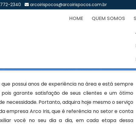
9772-2340
arcoirispocos@arcoirispocos.com.br
HOME
QUEM SOMOS
ro Alto - Curitiba
Sol
- Curitiba
 que possui anos de experiência na área e está sempre
 pois garante satisfação de seus clientes e um ótimo
de necessidade. Portanto, adquira hoje mesmo o serviço
 da empresa Arco Iris, que é referência no setor e conta
auxiliar você no seu dia a dia, em cada etapa dessa