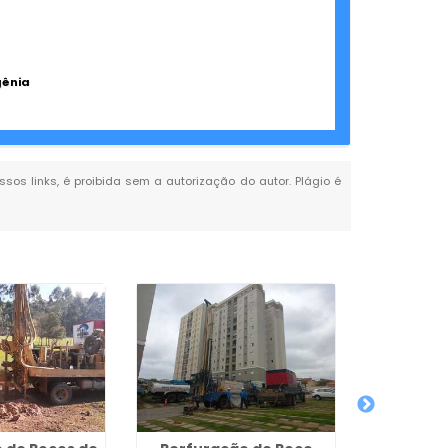
gênia
ssos links, é proibida sem a autorização do autor. Plágio é
Poço Se
Manutenç
de Sã