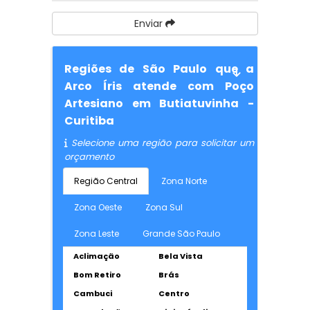
Enviar
Regiões de São Paulo que a
Arco Íris atende com Poço
Artesiano em Butiatuvinha -
Curitiba
Selecione uma região para solicitar um
orçamento
Região Central
Zona Norte
Zona Oeste
Zona Sul
Zona Leste
Grande São Paulo
Aclimação
Bela Vista
Bom Retiro
Brás
Cambuci
Centro