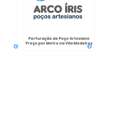
Empre
Lame
iano em
os
Perfuração de Poço Artesiano
Preço por Metro na Vila Medeiros