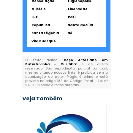
Consolação
Higienópolis
Glicério
Liberdade
Luz
Pari
República
Santa Cecília
Santa Efigênia
Sé
Vila Buarque
O texto acima "
Poço Artesiano em
Butiatuvinha - Curitiba
" é de direito
reservado. Sua reprodução, parcial ou total,
mesmo citando nossos links, é proibida sem a
autorização do autor. Plágio é crime e está
previsto no artigo 184 do Código Penal. –
Lei n°
9.610-98 sobre direitos autorais
.
Veja Também