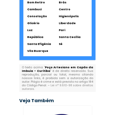
Bom Retiro
Brás
Cambuci
Centro
Consolação
Higienópolis
Glicério
Liberdade
Luz
Pari
República
Santa Cecília
Santa Efigênia
Sé
Vila Buarque
O texto acima "
Poço Artesiano em Capão da
Imbuia - Curitiba
" é de direito reservado. Sua
reprodução, parcial ou total, mesmo citando
nossos links, é proibida sem a autorização do
autor. Plágio é crime e está previsto no artigo 184
do Código Penal. –
Lei n° 9.610-98 sobre direitos
autorais
.
Veja Também