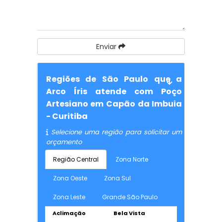
Enviar
Regiões de São Paulo que a
Arco Íris atende com Poço
Artesiano em Capão da Imbuia
- Curitiba
Selecione uma região para solicitar um
orçamento
Região Central
Zona Norte
Zona Oeste
Zona Sul
Zona Leste
Grande São Paulo
Aclimação
Bela Vista