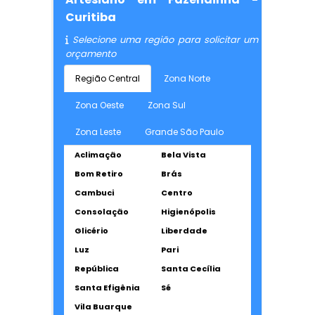
Curitiba
Selecione uma região para solicitar um
orçamento
Região Central
Zona Norte
Zona Oeste
Zona Sul
Zona Leste
Grande São Paulo
Aclimação
Bela Vista
Bom Retiro
Brás
Cambuci
Centro
Consolação
Higienópolis
Glicério
Liberdade
Luz
Pari
República
Santa Cecília
Santa Efigênia
Sé
Vila Buarque