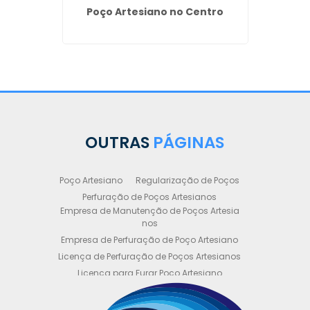
Poço Artesiano no Centro
siano
Or
opa
Arte
OUTRAS
PÁGINAS
Poço Artesiano
Regularização de Poços
Perfuração de Poços Artesianos
Empresa de Manutenção de Poços Artesia
nos
Empresa de Perfuração de Poço Artesiano
Licença de Perfuração de Poços Artesianos
Licença para Furar Poço Artesiano
Licença para Perfuração de Poço Artesiano
Licença para Poço Semi Artesiano