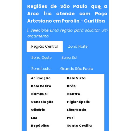
Regiões de São Paulo que a
Arco Íris atende com Poço
Artesiano em Parolin - Curitiba
Selecione uma região para solicitar um
orçamento
Região Central
Zona Norte
Zona Oeste
Zona Sul
Zona Leste
Grande São Paulo
Aclimação
Bela Vista
Bom Retiro
Brás
Cambuci
Centro
Consolação
Higienópolis
Glicério
Liberdade
Luz
Pari
República
Santa Cecília