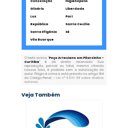
Consolação
Higienópolis
Glicério
Liberdade
Luz
Pari
República
Santa Cecília
Santa Efigênia
Sé
Vila Buarque
O texto acima "
Poço Artesiano em Pilarzinho -
Curitiba
" é de direito reservado. Sua
reprodução, parcial ou total, mesmo citando
nossos links, é proibida sem a autorização do
autor. Plágio é crime e está previsto no artigo 184
do Código Penal. –
Lei n° 9.610-98 sobre direitos
autorais
.
Veja Também