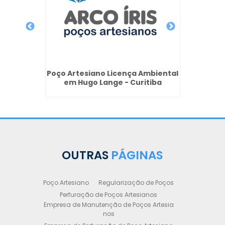
 de
Poço Artesiano Licença Ambiental
Perf
iano em
em Hugo Lange - Curitiba
Pr
OUTRAS
PÁGINAS
Poço Artesiano
Regularização de Poços
Perfuração de Poços Artesianos
Empresa de Manutenção de Poços Artesia
nos