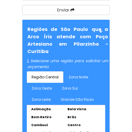
Enviar
Regiões de São Paulo que a
Arco Íris atende com Poço
Artesiano em Pilarzinho -
Curitiba
Selecione uma região para solicitar um
orçamento
Região Central
Zona Norte
Zona Oeste
Zona Sul
Zona Leste
Grande São Paulo
Aclimação
Bela Vista
Bom Retiro
Brás
Cambuci
Centro