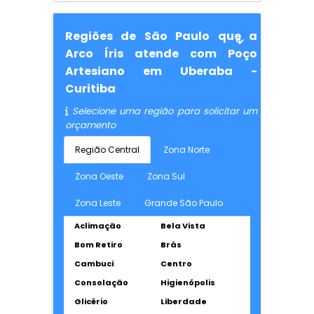
Regiões de São Paulo que a
Arco Íris atende com Poço
Artesiano em Uberaba -
Curitiba
Selecione uma região para solicitar um
orçamento
Região Central
Zona Norte
Zona Oeste
Zona Sul
Zona Leste
Grande São Paulo
Aclimação
Bela Vista
Bom Retiro
Brás
Cambuci
Centro
Consolação
Higienópolis
Glicério
Liberdade