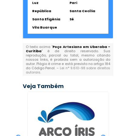
Luz
Pari
República
Santa Cecília
Santa Efigênia
Sé
Vila Buarque
O texto acima "
Poço Artesiano em Uberaba -
Curitiba
" é de direito reservado. Sua
reprodução, parcial ou total, mesmo citando
nossos links, é proibida sem a autorização do
autor. Plágio é crime e está previsto no artigo 184
do Código Penal. –
Lei n° 9.610-98 sobre direitos
autorais
.
Veja Também