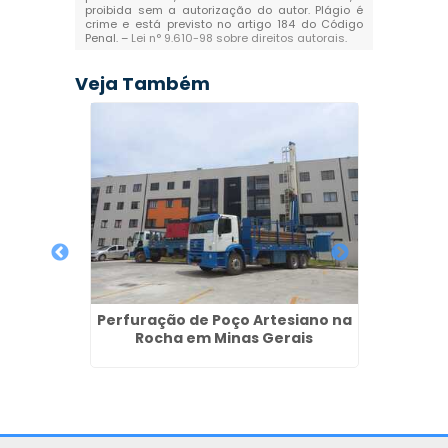
proibida sem a autorização do autor. Plágio é
crime e está previsto no artigo 184 do Código
Penal. –
Lei n° 9.610-98 sobre direitos autorais
.
Veja Também
iano em
Perfuração de Poço Artesiano na
os
Rocha em Minas Gerais
Perf
Preço