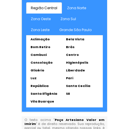
Região Central
Zona Norte
Zona Oeste
Zona Sul
Zona Leste
Grande São Paulo
Aclimação
Bela Vista
Bom Retiro
Brás
Cambuci
Centro
Consolação
Higienópolis
Glicério
Liberdade
Luz
Pari
República
Santa Cecília
Santa Efigênia
Sé
Vila Buarque
O texto acima "
Poço Artesiano Valor em
Imirim
" é de direito reservado. Sua reprodução,
parcial ou total, mesmo citando nossos links, é