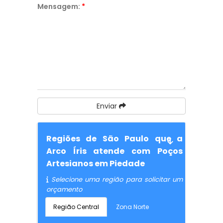
Mensagem:
*
Enviar
Regiões de São Paulo que a
Arco Íris atende com Poços
Artesianos em Piedade
Selecione uma região para solicitar um
orçamento
Região Central
Zona Norte