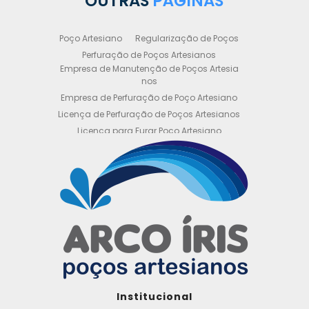
OUTRAS
PÁGINAS
Poço Artesiano
Regularização de Poços
Perfuração de Poços Artesianos
Empresa de Manutenção de Poços Artesia
nos
Empresa de Perfuração de Poço Artesiano
Licença de Perfuração de Poços Artesianos
Licença para Furar Poço Artesiano
Licença para Perfuração de Poço Artesiano
Licença para Poço Semi Artesiano
Manutenção de Poço Semi Artesiano
Manutenção Preventiva de Poços Artesiano
s
Obtenha sua Licença de Perfuração de Poç
o Artesiano
Orçamento de Poço Semi Artesiano
Orçamento para Perfuração de Poço Artesi
ano
Outorga DAEE para Poço Artesiano
Institucional
Outorga de Direito de uso de Recursos Hídri