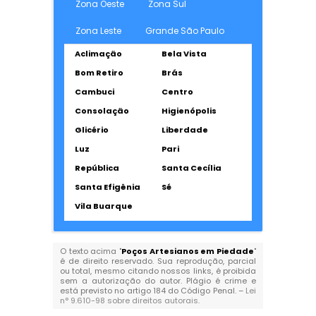
Zona Oeste
Zona Sul
Zona Leste
Grande São Paulo
Aclimação
Bela Vista
Bom Retiro
Brás
Cambuci
Centro
Consolação
Higienópolis
Glicério
Liberdade
Luz
Pari
República
Santa Cecília
Santa Efigênia
Sé
Vila Buarque
O texto acima "
Poços Artesianos em Piedade
"
é de direito reservado. Sua reprodução, parcial
ou total, mesmo citando nossos links, é proibida
sem a autorização do autor. Plágio é crime e
está previsto no artigo 184 do Código Penal. –
Lei
n° 9.610-98 sobre direitos autorais
.