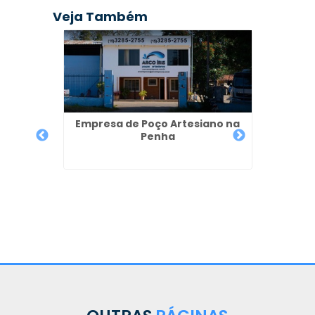
Veja Também
Empresa de Poço Artesiano na
Penha
ulares
Per
a -
Artes