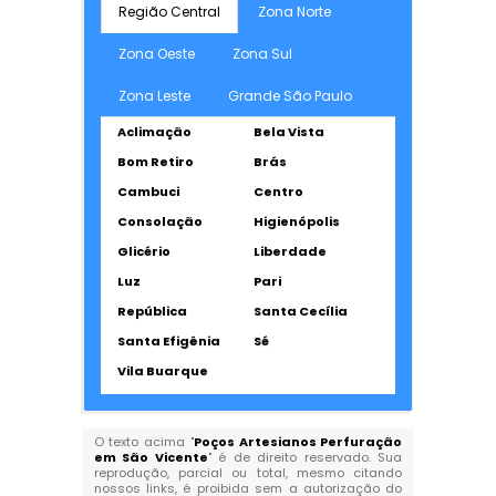
Região Central
Zona Norte
Zona Oeste
Zona Sul
Zona Leste
Grande São Paulo
Aclimação
Bela Vista
Bom Retiro
Brás
Cambuci
Centro
Consolação
Higienópolis
Glicério
Liberdade
Luz
Pari
República
Santa Cecília
Santa Efigênia
Sé
Vila Buarque
O texto acima "
Poços Artesianos Perfuração
em São Vicente
" é de direito reservado. Sua
reprodução, parcial ou total, mesmo citando
nossos links, é proibida sem a autorização do