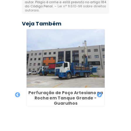
autor. Plágio é crime e está previsto no artigo 184
do Código Penal. –
Lei n° 9.610-98 sobre direitos
autorais
.
Veja Também
Empres
e
Perfuração de Poço Artesiano na
Rocha em Tanque Grande -
rtesiano
Guarulhos
a